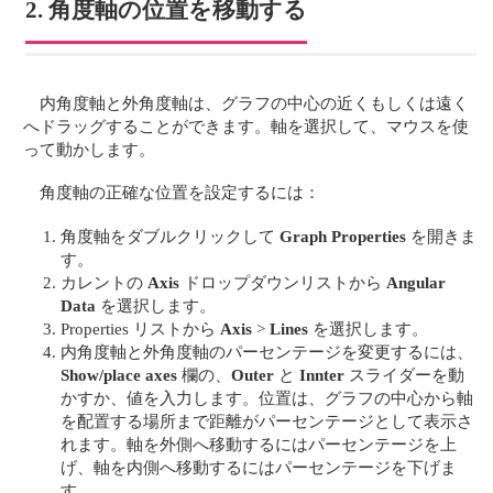
2. 角度軸の位置を移動する
内角度軸と外角度軸は、グラフの中心の近くもしくは遠く
へドラッグすることができます。軸を選択して、マウスを使
って動かします。
角度軸の正確な位置を設定するには：
角度軸をダブルクリックして
Graph Properties
を開きま
す。
カレントの
Axis
ドロップダウンリストから
Angular
Data
を選択します。
Properties リストから
Axis
>
Lines
を選択します。
内角度軸と外角度軸のパーセンテージを変更するには、
Show/place axes
欄の、
Outer
と
Innter
スライダーを動
かすか、値を入力します。位置は、グラフの中心から軸
を配置する場所まで距離がパーセンテージとして表示さ
れます。軸を外側へ移動するにはパーセンテージを上
げ、軸を内側へ移動するにはパーセンテージを下げま
す。