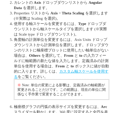
カレントの
Axis
ドロップダウンリストから
Angular
Data
を選択します。
Properties リストから
Axis
>
Theta Scaling
を選択します
(※実際は Scaling を選択)。
使用する軸スケールを変更するには、
Type
ドロップダ
ウンリストから軸スケールタイプを選択します (※実際
は Scale type ドロップダウンリスト)。
角度軸の計測単位を変更するには、Axis Units ドロップ
ダウンリストから計測単位を選択します。ドロップダウ
ンのリストに極座標プロットに使用したい軸単位がない
場合は、
Others
を選択して、
From
と
to
の入力フィー
ルドに軸範囲の新たな値を入力します。定義済みの計測
単位を使用する場合は、
From
と
to
ボックスに値が自動
的に入ります。詳しくは、
カスタム軸スケールを使用す
る
をご覧ください。
※
Note: 単位の変更による影響は、定義済みの軸範囲が
変更されることだけです。この範囲は、現在の単位に関
係なく手作業で変更することができます。
極座標グラフの円弧の表示サイズを変更するには、
Arc
スライダーを動かします。360 度に設定すると全円を表