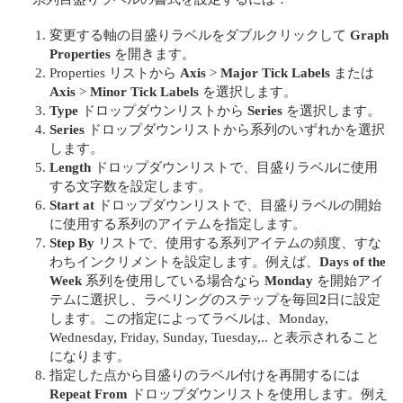
変更する軸の目盛りラベルをダブルクリックして
Graph
Properties
を開きます。
Properties リストから
Axis
>
Major Tick Labels
または
Axis
>
Minor Tick Labels
を選択します。
Type
ドロップダウンリストから
Series
を選択します。
Series
ドロップダウンリストから系列のいずれかを選択
します。
Length
ドロップダウンリストで、目盛りラベルに使用
する文字数を設定します。
Start at
ドロップダウンリストで、目盛りラベルの開始
に使用する系列のアイテムを指定します。
Step By
リストで、使用する系列アイテムの頻度、すな
わちインクリメントを設定します。例えば、
Days of the
Week
系列を使用している場合なら
Monday
を開始アイ
テムに選択し、ラベリングのステップを毎回
2
日に設定
します。この指定によってラベルは、Monday,
Wednesday, Friday, Sunday, Tuesday,.. と表示されること
になります。
指定した点から目盛りのラベル付けを再開するには
Repeat From
ドロップダウンリストを使用します。例え