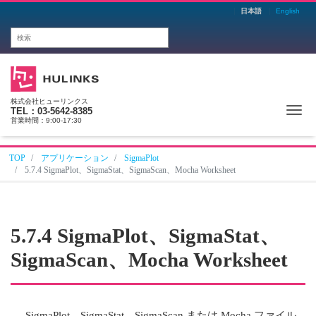
日本語
English
株式会社ヒューリンクス
Me
TEL：03-5642-8385
営業時間：9:00-17:30
TOP
アプリケーション
SigmaPlot
5.7.4 SigmaPlot、SigmaStat、SigmaScan、Mocha Worksheet
5.7.4 SigmaPlot、SigmaStat、
SigmaScan、Mocha Worksheet
SigmaPlot、SigmaStat、SigmaScan または Mocha ファイル