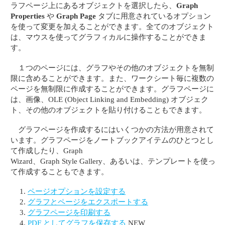
ラフページ上にあるオブジェクトを選択したら、
Graph
Properties
や
Graph Page
タブに用意されているオプション
を使って変更を加えることができます。全てのオブジェクト
は、マウスを使ってグラフィカルに操作することができま
す。
１つのページには、グラフやその他のオブジェクトを無制
限に含めることができます。また、ワークシート毎に複数の
ページを無制限に作成することができます。グラフページに
は、画像、OLE (Object Linking and Embedding) オブジェク
ト、その他のオブジェクトを貼り付けることもできます。
グラフページを作成するにはいくつかの方法が用意されて
います。グラフページをノートブックアイテムのひとつとし
て作成したり、Graph
Wizard、Graph Style Gallery、あるいは、テンプレートを使っ
て作成することもできます。
ページオプションを設定する
グラフとページをエクスポートする
グラフページを印刷する
PDF としてグラフを保存する
NEW