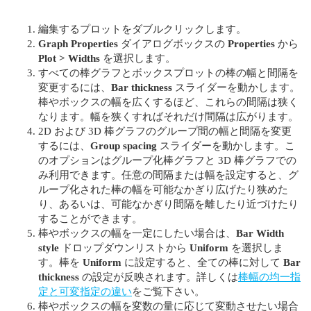
編集するプロットをダブルクリックします。
Graph Properties
ダイアログボックスの
Properties
から
Plot > Widths
を選択します。
すべての棒グラフとボックスプロットの棒の幅と間隔を
変更するには、
Bar thickness
スライダーを動かします。
棒やボックスの幅を広くするほど、これらの間隔は狭く
なります。幅を狭くすればそれだけ間隔は広がります。
2D および 3D 棒グラフのグループ間の幅と間隔を変更
するには、
Group spacing
スライダーを動かします。こ
のオプションはグループ化棒グラフと 3D 棒グラフでの
み利用できます。任意の間隔または幅を設定すると、グ
ループ化された棒の幅を可能なかぎり広げたり狭めた
り、あるいは、可能なかぎり間隔を離したり近づけたり
することができます。
棒やボックスの幅を一定にしたい場合は、
Bar Width
style
ドロップダウンリストから
Uniform
を選択しま
す。棒を
Uniform
に設定すると、全ての棒に対して
Bar
thickness
の設定が反映されます。詳しくは
棒幅の均一指
定と可変指定の違い
をご覧下さい。
棒やボックスの幅を変数の量に応じて変動させたい場合