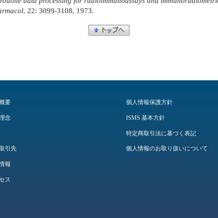
nd routine data processing for radioimmunoassays and immunoradiometri
armacol
. 22: 3099-3108, 1973.
概要
個人情報保護方針
理念
ISMS 基本方針
特定商取引法に基づく表記
取引先
個人情報のお取り扱いについて
情報
セス