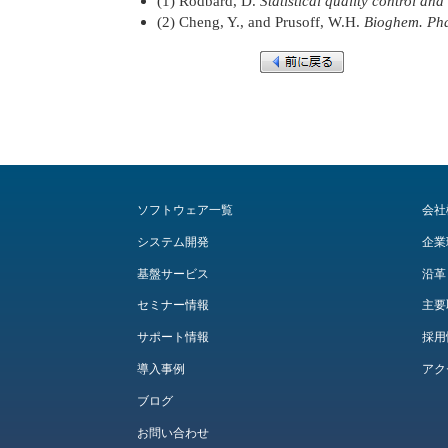
(1) Rodbard, D.
Statistical quality control a
(2) Cheng, Y., and Prusoff, W.H.
Bioghem. Ph
ソフトウェア一覧
会社
システム開発
企業
基盤サービス
沿革
セミナー情報
主要
サポート情報
採用
導入事例
アク
ブログ
お問い合わせ