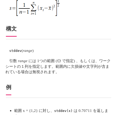
構文
(
range
)
stddev
引数
range
には 1つの範囲 (
で指定) 、もしくは、ワーク
{}
シートの１列を指定します。範囲内に欠損値や文字列が含ま
れている場合は無視されます。
例
範囲 x = {1,2} に対し、
は 0.70711 を返しま
stddev(x)