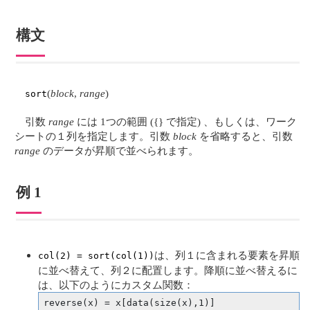
構文
(
block
,
range
)
sort
引数
range
には 1つの範囲 ({} で指定) 、もしくは、ワーク
シートの１列を指定します。引数
block
を省略すると、引数
range
のデータが昇順で並べられます。
例 1
は、列１に含まれる要素を昇順
col(2) = sort(col(1))
に並べ替えて、列２に配置します。降順に並べ替えるに
は、以下のようにカスタム関数：
reverse(x) = x[data(size(x),1)]