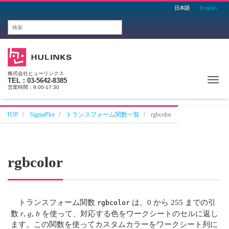
日本語
English
株式会社ヒューリンクス
Me
TEL：03-5642-8385
営業時間：9:00-17:30
TOP
SigmaPlot
トランスフォーム関数一覧
rgbcolor
rgbcolor
トランスフォーム関数
は、0 から 255 までの引
rgbcolor
数
r
,
g
,
b
を使って、対応する色をワークシートのセルに返し
ます。この関数を使ってカスタムカラーをワークシート列に