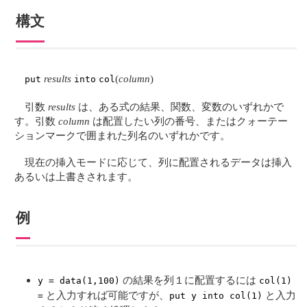
構文
results
(
column
)
put
into
col
引数
results
は、ある式の結果、関数、変数のいずれかで
す。引数
column
は配置したい列の番号、またはクォーテー
ションマークで囲まれた列名のいずれかです。
現在の挿入モードに応じて、列に配置されるデータは挿入
あるいは上書きされます。
例
の結果を列１に配置するには
y = data(1,100)
col(1)
と入力すれば可能ですが、
と入力
=
put y into col(1)