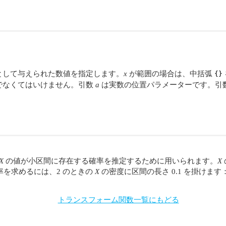
として与えられた数値を指定します。
x
が範囲の場合は、中括弧
{}
でなくてはいけません。引数
a
は実数の位置パラメーターです。引
X
の値が小区間に存在する確率を推定するために用いられます。
X
る確率を求めるには、2 のときの
X
の密度に区間の長さ 0.1 を掛けます
トランスフォーム関数一覧にもどる