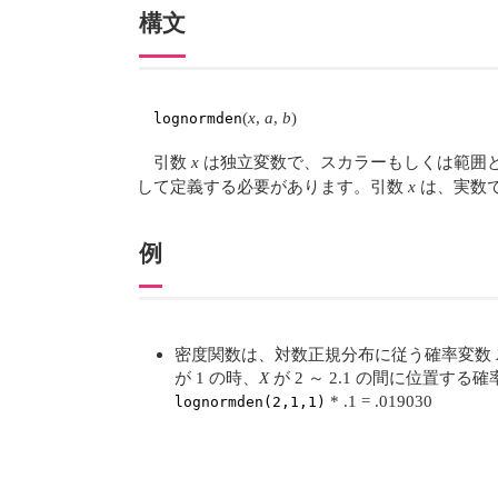
構文
(
x
,
a
,
b
)
lognormden
引数
x
は独立変数で、スカラーもしくは範囲
して定義する必要があります。引数
x
は、実数
例
密度関数は、対数正規分布に従う確率変数
が 1 の時、
X
が 2 ～ 2.1 の間に位置す
* .1 = .019030
lognormden(2,1,1)