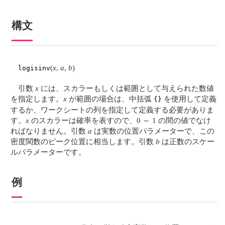
構文
(
x
,
a
,
b
)
logisinv
引数
x
には、スカラーもしくは範囲として与えられた数値
を指定します。
x
が範囲の場合は、中括弧
を使用して定義
{}
するか、ワークシートの列を指定して定義する必要がありま
す。
x
のスカラーは確率を表すので、0 ～ 1 の間の値でなけ
ればなりません。引数
a
は実数の位置パラメーターで、この
密度関数のピーク位置に相当します。引数
b
は正数のスケー
ルパラメーターです。
例