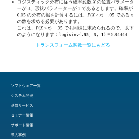
ロジスティック分布に従う確率変数
X
の位置パラメータ
ーが 3、形状パラメーターが 1 であるとします。確率が
0.05 の分布の裾を計算するには、
P
(
X
>
x
) = .05 である
x
の数を求める必要があります。
これは、
P
(
X
<
x
) = .95 でも同様に求められるので、以下
のようになります：
= 5.94444
logisinv(.95, 3, 1)
トランスフォーム関数一覧にもどる
ソフトウェア一覧
システム開発
基盤サービス
セミナー情報
サポート情報
導入事例