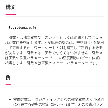
構文
(
x
,
a
,
b
)
logisden
引数
x
は独立変数で、スカラーもしくは範囲として与えら
れた数値を指定します。
x
が範囲の場合は、中括弧
を使用
{}
して定義するか、ワークシートの列を指定して定義する必要
があります。引数
x
は、実数でなくてはいけません。引数
a
は実数の位置パラメーターで、この密度関数のピーク位置に
相当します。引数
b
は正数のスケールパラメーターです。
例
密度関数は、ロジスティック分布の確率変数
X
が小区間
に存在する確率の推定に用いられます。
X
の位置パラメ