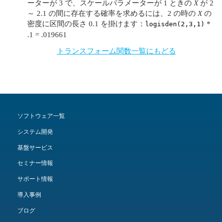
ーターが 3 で、スケールパラメーターが 1 ときの
X
が 2
～ 2.1 の間に存在する確率を求めるには、2 の時の
X
の
密度に区間の長さ 0.1 を掛けます：
*
logisden(2,3,1)
.1 = .019661
トランスフォーム関数一覧にもどる
ソフトウェア一覧
システム開発
基盤サービス
セミナー情報
サポート情報
導入事例
ブログ