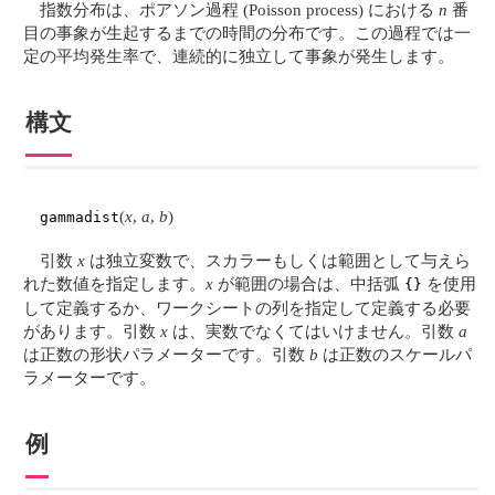
指数分布は、ポアソン過程 (Poisson process) における
n
番
目の事象が生起するまでの時間の分布です。この過程では一
定の平均発生率で、連続的に独立して事象が発生します。
構文
(
x
,
a
,
b
)
gammadist
引数
x
は独立変数で、スカラーもしくは範囲として与えら
れた数値を指定します。
x
が範囲の場合は、中括弧
を使用
{}
して定義するか、ワークシートの列を指定して定義する必要
があります。引数
x
は、実数でなくてはいけません。引数
a
は正数の形状パラメーターです。引数
b
は正数のスケールパ
ラメーターです。
例