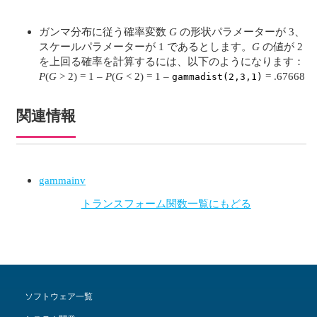
ガンマ分布に従う確率変数
G
の形状パラメーターが 3、
スケールパラメーターが 1 であるとします。
G
の値が 2
を上回る確率を計算するには、以下のようになります：
P
(
G
> 2) = 1 –
P
(
G
< 2) = 1 –
= .67668
gammadist(2,3,1)
関連情報
gammainv
トランスフォーム関数一覧にもどる
ソフトウェア一覧