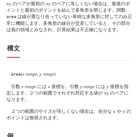
xy のペアが最初の xy のペアに等しくない場合は、最後のポ
イントと最初のポイントを結んで多角形を閉じます。関数
は線が重なり合っていない単純な多角形に対してのみ正
area
常に機能します。多角形の線分が交差していると、その部分
は負の領域とみなされ、計算結果は不正確になります。
構文
(
x range
,
y range
)
area
引数
x range
には x 座標を、引数
y range
には y 座標を指
定します。２つの範囲でそれぞれ対応する値が xy のペアに
なります。
２つの範囲のサイズが等しくない場合は、余分な x や y の
ポイントは無視されます。
例