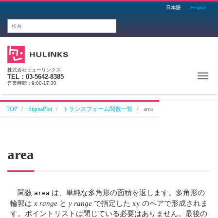
日本語
English
株式会社ヒューリンクス
Me
TEL：03-5642-8385
営業時間：9:00-17:30
TOP
SigmaPlot
トランスフォーム関数一覧
area
area
関数
は、単純な多角形の面積を返します。多角形の
area
輪郭は
x range
と
y range
で指定した xy のペアで形成されま
す。ポイントリストは閉じている必要はありません。最後の