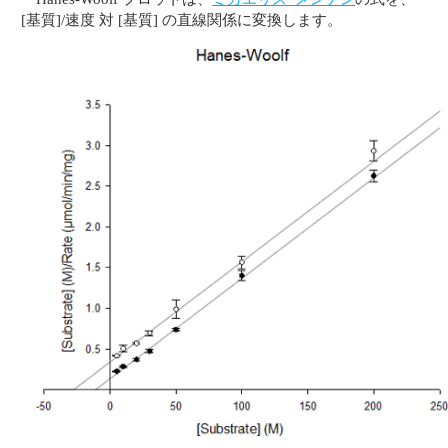
[基質]/速度 対 [基質] の直線関係に変換します。