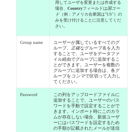
用してユーザを変更または作成する
場合、
Country
フィールドは
国コー
ド
（例：アメリカ合衆国は”US”）の
みを受け付けることに注意してくだ
さい。
Group name
ユーザーが属しているすべてのグ
ループ。
正確な
グループ名を入力
することで、ユーザをデータファ
イル経由でグループに追加するこ
とができます。ユーザーを複数の
グループに追加する場合は、各グ
ループを
コンマ
で区切って入力し
てください。
Password
この列をアップロードファイルに
追加することで、ユーザーのパス
ワードを手動で設定することがで
きます。インポート時にこのカラ
ムが存在しない場合、新規ユーザ
ーにはパスワードを設定するため
の手順が記載されたメールが送信