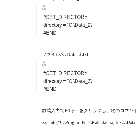
#SET_DIRECTORY
directory = “C:\Data_2\”
#END
ファイル名:
Data_3.txt
#SET_DIRECTORY
directory = “C:\Data_3\”
#END
数式入力で
F6
キーをクリックし、次のコマン
execute(“C:\ProgramFiles\KaleidaGraph x.x\Data