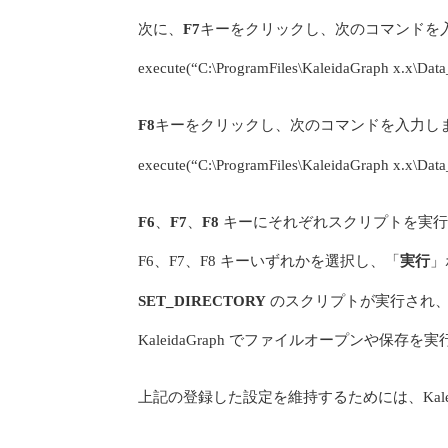
次に、
F7
キーをクリックし、次のコマンドを
execute(“C:\ProgramFiles\KaleidaGraph x.x\Data
F8
キーをクリックし、次のコマンドを入力し
execute(“C:\ProgramFiles\KaleidaGraph x.x\Data
F6
、
F7
、
F8
キーにそれぞれスクリプトを実行
F6、F7、F8 キーいずれかを選択し、「
実行
」
SET_DIRECTORY
のスクリプトが実行され
KaleidaGraph でファイルオープンや保
上記の登録した設定を維持するためには、Kaleid