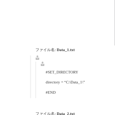
ファイル名:
Data_1.txt
#SET_DIRECTORY
directory = “C:\Data_1\”
#END
ファイル名:
Data_2.txt