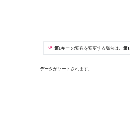
※
第1キー
の変数を変更する場合は、
第
データがソートされます。