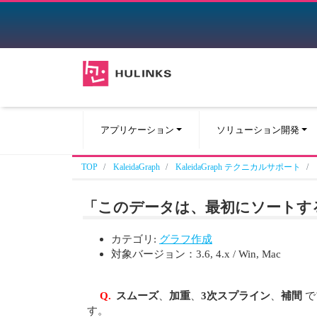
アプリケーション
ソリューション開発
TOP
KaleidaGraph
KaleidaGraph テクニカルサポート
「このデータは、最初にソートす
カテゴリ:
グラフ作成
対象バージョン：3.6, 4.x / Win, Mac
Q.
スムーズ
、
加重
、
3次スプライン
、
補間
で
す。