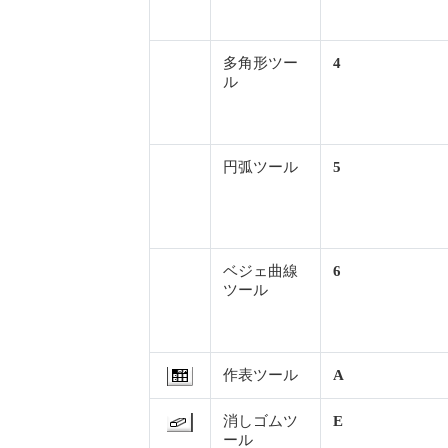
多角形ツー
4
ル
円弧ツール
5
ベジェ曲線
6
ツール
作表ツール
A
消しゴムツ
E
ール