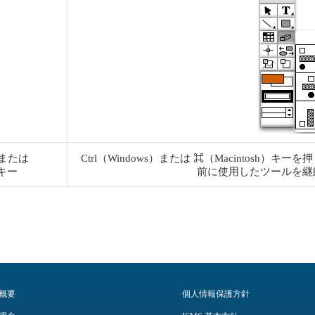
s）または
Ctrl（Windows）または ⌘（Macintos
）キー
前に使用したツールを継
概要
個人情報保護方針