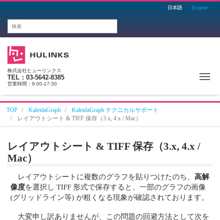
日本語
English
株式会社ヒューリンクス
Me
TEL：03-5642-8385
営業時間：9:00-17:30
TOP
KaleidaGraph
KaleidaGraph テクニカルサポート
レイアウトシート & TIFF 保存（3.x, 4.x / Mac）
レイアウトシート & TIFF 保存（3.x, 4.x /
Mac）
レイアウトシートに複数のグラフを貼りつけたのち、
高解
像度
を選択し TIFF 形式で保存すると、一部のグラフの画像
(グリッドライン等) が粗くなる現象が確認されております。
大変申し訳ありませんが、この問題の回避方法として次を