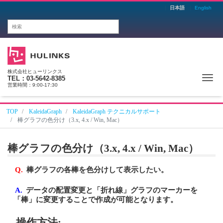
日本語
English
株式会社ヒューリンクス
Me
TEL：03-5642-8385
営業時間：9:00-17:30
TOP
KaleidaGraph
KaleidaGraph テクニカルサポート
棒グラフの色分け（3.x, 4.x / Win, Mac）
棒グラフの色分け（3.x, 4.x / Win, Mac）
Q.
棒グラフの各棒を色分けして表示したい。
A.
データの配置変更と「折れ線」グラフのマーカーを
「棒」に変更することで作成が可能となります。
操作方法: