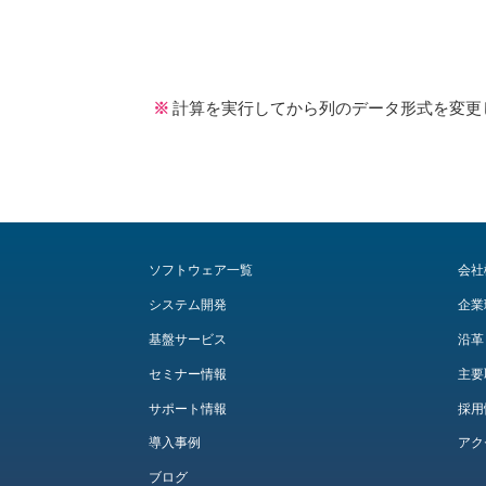
※
計算を実行してから列のデータ形式を変更
ソフトウェア一覧
会社
システム開発
企業
基盤サービス
沿革
セミナー情報
主要
サポート情報
採用
導入事例
アク
ブログ