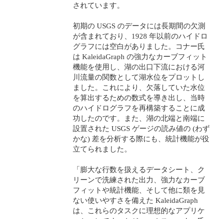
されています。
初期の USGS のデータには長期間の欠測
が含まれており、1928 年以前のハイドロ
グラフには空白がありました。コナー氏
は KaleidaGraph の強力なカーブフィット
機能を使用し、湖の出口下流における河
川流量の関数として湖水位をプロットし
ました。これにより、欠落していた水位
を算出するための数式を導き出し、当時
のハイドログラフを再構築することに成
功したのです。また、湖の北端と南端に
設置された USGS ゲージの読み値の (わず
かな) 差を分析する際にも、統計機能が役
立てられました。
「膨大な行数を扱えるデータシート、ク
リーンで洗練された出力、強力なカーブ
フィットや統計機能、そして他に類を見
ない使いやすさを備えた KaleidaGraph
は、これらのタスクに理想的なアプリケ