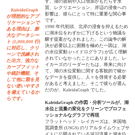
す。湖の規制や人口増加がもたらす水
質、レクリエーション、岸辺の浸食への
KaleidaGraph
影響は、彼らにとって特に重要な関心事
が理想的なアプ
です。
リケーションで
1990 年代初頭、北岸の浸食を抑えるため
ある理由は、膨
に湖水位をわずかに下げるという物議を
大なデータシー
醸す提案がなされました。この論争の解
ト (1,000,000 行)
決が必要以上に困難を極めた一因は、湖
に対応し、クリ
の水位変動 (ハイドログラフ) が広く理解
ーンで洗練され
されていなかったことにありました。レ
た出力、強力な
イカーズのリーダーたちは、将来に向け
カーブフィット
て、湖の水位変動に関する客観的で確か
や統計機能、そ
なデータを提供し、人々を啓発する必要
して他に類を見
があると考えました。そこで彼らが選ん
ない使いやすさ
だのが、KaleidaGraph でした。
を備えているか
らです。
KaleidaGraph の作図・分析ツールが、湖
水位と流量の変化をクリーンでプロフェ
ッショナルなグラフで再現
フラットヘッド・レイカーズは、米国地
質調査所 (USGS) のリアルタイムウェブサ
イトに公開されている河川流量と湖水位