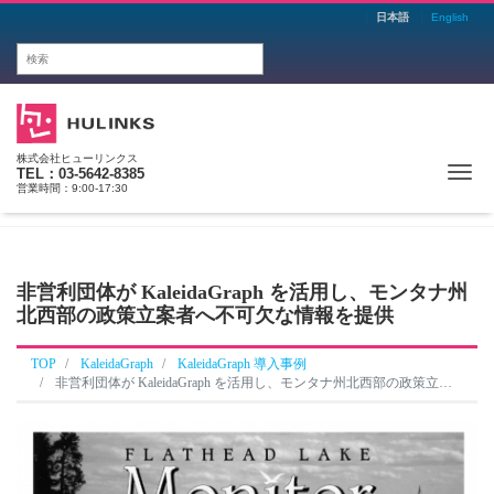
日本語
English
株式会社ヒューリンクス
Me
TEL：03-5642-8385
営業時間：9:00-17:30
非営利団体が KaleidaGraph を活用し、モンタナ州
北西部の政策立案者へ不可欠な情報を提供
TOP
KaleidaGraph
KaleidaGraph 導入事例
非営利団体が KaleidaGraph を活用し、モンタナ州北西部の政策立案者へ不可欠な情報を提供