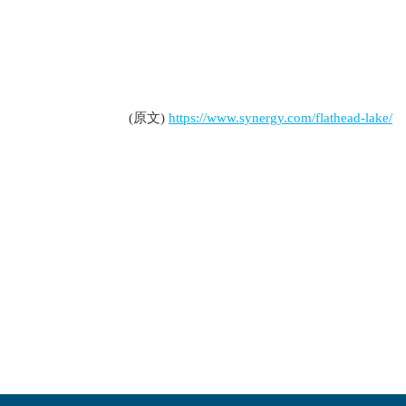
(原文)
https://www.synergy.com/flathead-lake/