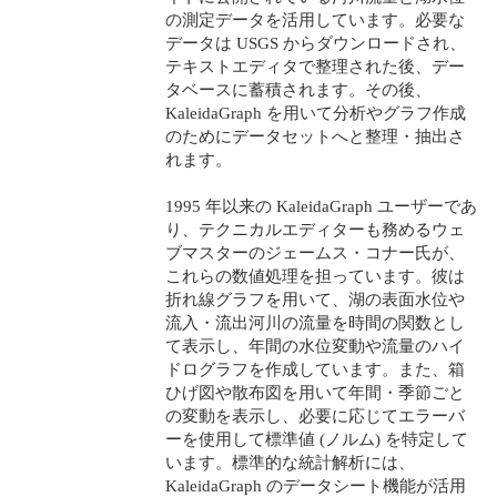
の測定データを活用しています。必要な
データは USGS からダウンロードされ、
テキストエディタで整理された後、デー
タベースに蓄積されます。その後、
KaleidaGraph を用いて分析やグラフ作成
のためにデータセットへと整理・抽出さ
れます。
1995 年以来の KaleidaGraph ユーザーであ
り、テクニカルエディターも務めるウェ
ブマスターのジェームス・コナー氏が、
これらの数値処理を担っています。彼は
折れ線グラフを用いて、湖の表面水位や
流入・流出河川の流量を時間の関数とし
て表示し、年間の水位変動や流量のハイ
ドログラフを作成しています。また、箱
ひげ図や散布図を用いて年間・季節ごと
の変動を表示し、必要に応じてエラーバ
ーを使用して標準値 (ノルム) を特定して
います。標準的な統計解析には、
KaleidaGraph のデータシート機能が活用