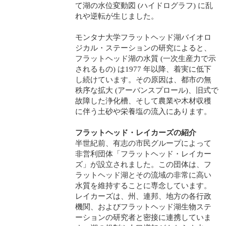
て湖の水位変動図 (ハイドログラフ) に乱
れや逆転が生じました。
モンタナ大学フラットヘッド湖バイオロ
ジカル・ステーションの研究によると、
フラットヘッド湖の水質 (一次生産力で示
されるもの) は1977 年以降、着実に低下
し続けています。その原因は、都市の無
秩序な拡大 (アーバンスプロール)、旧式で
故障した浄化槽、そして農業や木材収穫
に伴う土砂や栄養塩の流入にあります。
フラットヘッド・レイカーズの紹介
半世紀前、有志の市民グループによって
非営利団体「フラットヘッド・レイカー
ズ」が設立されました。この団体は、フ
ラットヘッド湖とその流域の非常に高い
水質を維持することに専念しています。
レイカーズは、州、連邦、地方の各行政
機関、およびフラットヘッド湖生物ステ
ーションの研究者と密接に連携していま