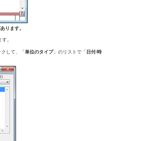
があります。
ます。
ックして、「
単位のタイプ
」のリストで「
日付/時