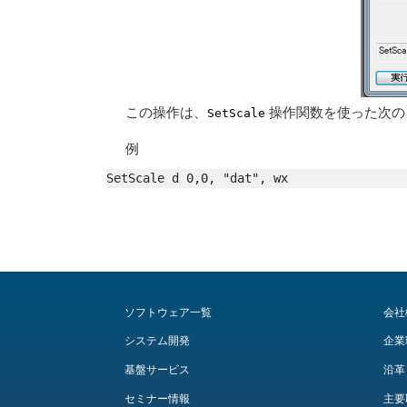
この操作は、
操作関数を使った次の
SetScale
例
SetScale d 0,0, "dat", wx
ソフトウェア一覧
会社
システム開発
企業
基盤サービス
沿革
セミナー情報
主要