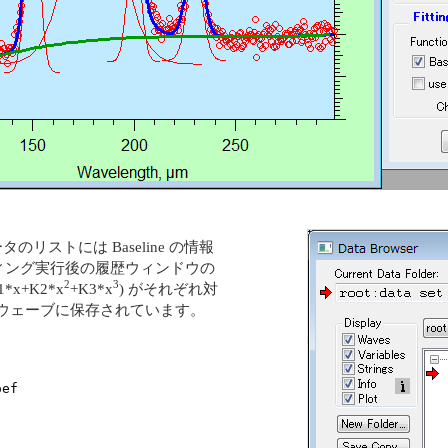
タのリストには Baseline の情報
ィング実行後の履歴ウィンドウの
2
3
x+K2*x
+K3*x
) がそれぞれ対
f ウェーブに保存されています。
、
oef