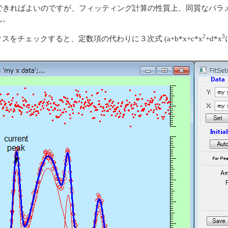
できればよいのですが、フィッティング計算の性質上、同質なパラ
ん。
2
3
ェックボックスをチェックすると、定数項の代わりに３次式 (a+b*x+c*x
+d*x