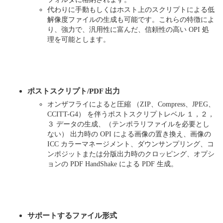
代わりに手動もしくはホスト上のスクリプトによる低
解像度ファイルの生成も可能です。これらの特徴によ
り、強力で、汎用性に富んだ、信頼性の高い OPI 処
理を可能とします。
ポストスクリプト/PDF 出力
オンザフライによると圧縮 （ZIP、Compress、JPEG、
CCITT-G4） を伴うポストスクリプトレベル １，２，
３ データの生成、（テンポラリファイルを必要とし
ない） 出力時の OPI による画像の置き換え、画像の
ICC カラーマネージメント、ダウンサンプリング、コ
ンポジットまたは分版出力時のクロッピング、オプシ
ョンの PDF HandShake による PDF 生成。
サポートするファイル形式