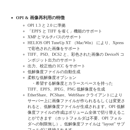
OPI & 画像再利用の特徴
OPI 1.3 と 2.0 に準拠
「EPFS と TIFF を省く」機能のサポート
XMP とマルチパスのサポート
HELIOS OPI TuneUp XT （Mac/Win） により、Xpress
で彩色された画像をサポート
TIFF、PSD、DCS2 と、彩色された画像の DeviceN コ
ンポジット出力のサポート
出力、校正他の ICC をサポート
低解像度ファイルの自動生成
柔軟な低解像度オプション
・希望する解像度とカラースペースを持った
TIFF、EPFS、JPEG、PNG 低解像度を生成
EtherShare、PCShare、WebShare クライアントにより
サーバー上に画像ファイルが作られるもしくは変更さ
れると、低解像度ファイルが生成されます。OPI 低解
像度ファイルの作成はボリューム全体で切り替えるこ
とができます （ホットフォルダは不要、OPI フォル
ダへの制限無し）。低解像度ファイルは “layout” サブ
フォルダに格納されます。