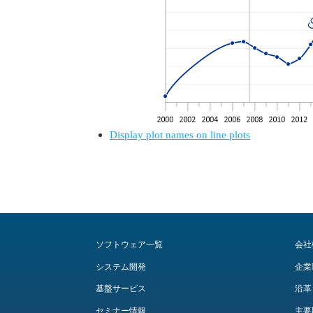
Display plot names on line plots
ソフトウェア一覧
会社
システム開発
企業
基盤サービス
沿革
セミナー情報
主要