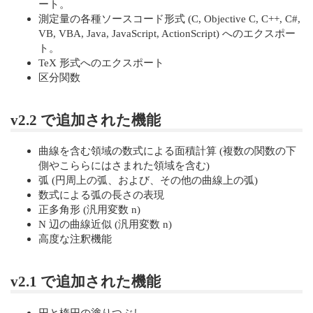
ート。
測定量の各種ソースコード形式 (C, Objective C, C++, C#,
VB, VBA, Java, JavaScript, ActionScript) へのエクスポー
ト。
TeX 形式へのエクスポート
区分関数
v2.2 で追加された機能
曲線を含む領域の数式による面積計算 (複数の関数の下
側やこららにはさまれた領域を含む)
弧 (円周上の弧、および、その他の曲線上の弧)
数式による弧の長さの表現
正多角形 (汎用変数 n)
N 辺の曲線近似 (汎用変数 n)
高度な注釈機能
v2.1 で追加された機能
円と楕円の塗りつぶし