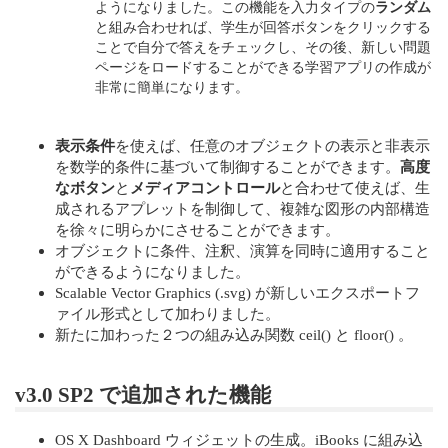
ようになりました。この機能を入力タイプの
ランダム
と組み合わせれば、学生が回答ボタンをクリックする
ことで自分で答えをチェックし、その後、新しい問題
ページをロードすることができる学習アプリの作成が
非常に簡単になります。
表示条件
を使えば、任意のオブジェクトの表示と非表示
を数学的条件に基づいて制御することができます。
高度
なボタン
と
メディアコントロール
と合わせて使えば、生
成されるアプレットを制御して、複雑な図形の内部構造
を徐々に明らかにさせることができます。
オブジェクトに条件、注釈、演算を同時に適用すること
ができるようになりました。
Scalable Vector Graphics (.svg) が新しいエクスポートフ
ァイル形式として加わりました。
新たに加わった２つの組み込み関数 ceil() と floor() 。
v3.0 SP2 で追加された機能
OS X Dashboard ウィジェットの生成。iBooks に組み込