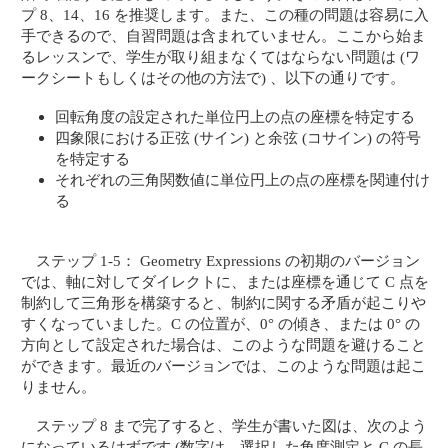
プ 8、14、16 を推奨します。また、この種の問題は容易に入
手できるので、自習問題は含まれていません。ここから始ま
るレッスンで、学生が取り組まなくてはならない問題は (ワ
ークシートもしくはその他の方法で) 、以下の通りです。
回転角度の設定された単位円上の点の座標を特定する
四象限における正弦 (サイン) と余弦 (コサイン) の符号
を特定する
それぞれの三角関数値に単位円上の点の座標を関連付け
る
ステップ 1-5： Geometry Expressions の初期のバージョン
では、軸に対してダイレクトに、または座標を通じて C 点を
制約して三角形を構築すると、制約に関する矛盾が起こりや
すくなっていました。C の位置が、0° の傾き、または 0° の
方向として設定された場合は、このような問題を避けること
ができます。最近のバージョンでは、このような問題は起こ
りません。
ステップ 8 まで完了すると、学生が書いた図は、次のよう
になっているはずです (数字は、選択した角度測定と C の長