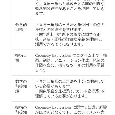
く、直角三角形と単位円との間の明確な
概念的関連性があることを理解していき
ます。
数学的
・直角三角形の三角法と単位円上の点の
目標
座標との関連性を学びます。
・90° 以上、0° 以下の角度に関する正
弦・余弦・正接の詳細な定義を理解し、
活用できるようになります。
技術目
Geometry Expressions プログラム上で、描
標
画、制約、アニメーション作成、軌跡の
作図を含む、様々なツールの利用を学習
します。
数学の
・直角三角形の三角法を十分に理解して
前提知
いる必要があります。
識
・四象限直交座標系 (デカルト座標系) を
理解している必要があります。
技術の
Geometry Expressions に関する知識と経験
前提知
がほとんどなくても、このレッスンを完