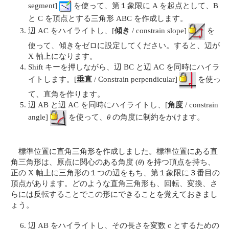
segment]
を使って、第１象限に A を起点として、B
と C を頂点とする三角形 ABC を作成します。
辺 AC をハイライトし、[
傾き
/ constrain slope]
を
使って、傾きをゼロに設定してください。すると、辺が
X 軸上になります。
Shift キーを押しながら、辺 BC と辺 AC を同時にハイラ
イトします。[
垂直
/ Constrain perpendicular]
を使っ
て、直角を作ります。
辺 AB と辺 AC を同時にハイライトし、[
角度
/ constrain
angle]
を使って、
θ
の角度に制約をかけます。
標準位置に直角三角形を作成しました。標準位置にある直
角三角形は、原点に関心のある角度 (
θ
) を持つ頂点を持ち、
正の X 軸上に三角形の１つの辺をもち、第１象限に３番目の
頂点があります。どのような直角三角形も、回転、変換、さ
らには反転することでこの形にできることを覚えておきまし
ょう。
辺 AB をハイライトし、その長さを変数 c とするための