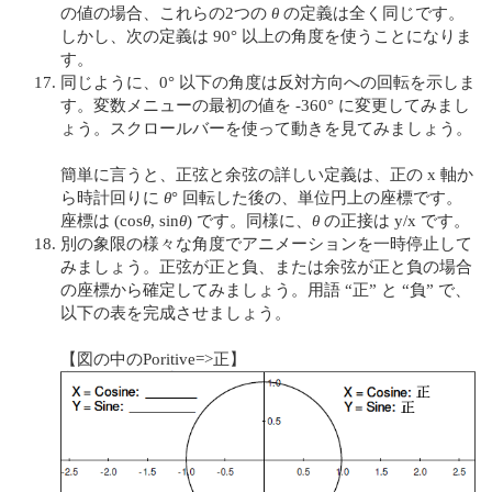
の値の場合、これらの2つの
θ
の定義は全く同じです。
しかし、次の定義は 90° 以上の角度を使うことになりま
す。
同じように、0° 以下の角度は反対方向への回転を示しま
す。変数メニューの最初の値を -360° に変更してみまし
ょう。スクロールバーを使って動きを見てみましょう。
簡単に言うと、正弦と余弦の詳しい定義は、正の x 軸か
ら時計回りに
θ
° 回転した後の、単位円上の座標です。
座標は (cos
θ
, sin
θ
) です。同様に、
θ
の正接は y/x です。
別の象限の様々な角度でアニメーションを一時停止して
みましょう。正弦が正と負、または余弦が正と負の場合
の座標から確定してみましょう。用語 “正” と “負” で、
以下の表を完成させましょう。
【図の中のPoritive=>正】