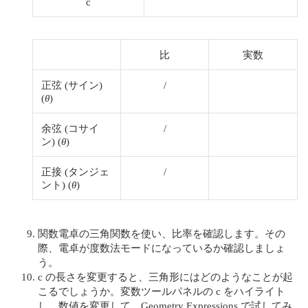
c
比
実数
正弦 (サイン)
/
(
θ
)
余弦 (コサイ
/
ン) (
θ
)
正接 (タンジェ
/
ント) (
θ
)
関数電卓の三角関数を使い、比率を確認します。その
際、電卓が度数法モードになっているか確認しましょ
う。
c の長さを変更すると、三角形にはどのようなことが起
こるでしょうか。変数ツールパネルの c をハイライト
し、数値を変更して、Geometry Expressions で試してみ