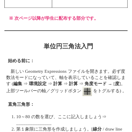
※ 次ページ以降が学生に配布する部分です。
単位円三角法入門
始める前に：
新しい Geometry Expressions ファイルを開きます。必ず度
数法モードになっていて、軸を表示していることを確認しま
す (
編集
⇒
環境設定
⇒
計算
⇒
計算
⇒
角度モード
→ [
度
]。
上部ツールバーの軸／グリッドボタン
をトグルする) 。
直角三角形：
10～80 の数を選び、ここに記入しましょう⇒
_______________
第１象限に三角形を作成しましょう。[
線分
/ draw line