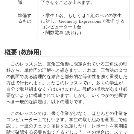
識
了させることが出来ます。
準備す
・学生１名、もしくは１組のペアの学生
るもの
に対し、Geometry Expressions が動作する
コンピューター１台
・関数電卓 (あれば)
概要 (教師用)
このレッスンは、直角三角形に限定されている三角法の理
解から、単位円の理解へと導きます。これは、三角法の２つ
の側面である論理的な結合と部分的な等価性を強く重視した
方法で行われます。またこのレッスンでは、多くの学生が、
自分で取り組まなくてはいけません。教師の指示があまり必
要ないように構成されています。しかし、いくつかの把握す
べき一般的な課題は、以下の通りです。
このレッスンでは、書く作業が少なく、ほとんどの作業を
コンピューター上で行います。学生の取り組みを画面上で確
認し、一連のチェック項目を設定したり、レポートを初期段
階で確認する必要も出てくるでしょう。その場合は、ステッ