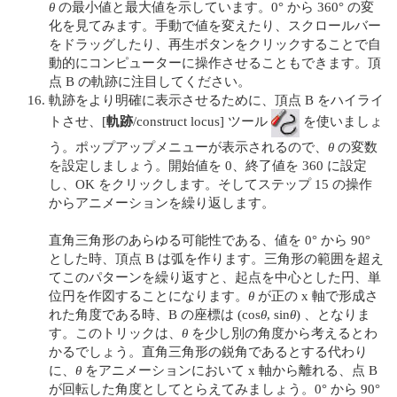
θ
の最小値と最大値を示しています。0° から 360° の変
化を見てみます。手動で値を変えたり、スクロールバー
をドラッグしたり、再生ボタンをクリックすることで自
動的にコンピューターに操作させることもできます。頂
点 B の軌跡に注目してください。
軌跡をより明確に表示させるために、頂点 B をハイライ
トさせ、[
軌跡
/construct locus] ツール
を使いましょ
う。ポップアップメニューが表示されるので、
θ
の変数
を設定しましょう。開始値を 0、終了値を 360 に設定
し、OK をクリックします。そしてステップ 15 の操作
からアニメーションを繰り返します。
直角三角形のあらゆる可能性である、値を 0° から 90°
とした時、頂点 B は弧を作ります。三角形の範囲を超え
てこのパターンを繰り返すと、起点を中心とした円、単
位円を作図することになります。
θ
が正の x 軸で形成さ
れた角度である時、B の座標は (cos
θ
, sin
θ
) 、となりま
す。このトリックは、
θ
を少し別の角度から考えるとわ
かるでしょう。直角三角形の鋭角であるとする代わり
に、
θ
をアニメーションにおいて x 軸から離れる、点 B
が回転した角度としてとらえてみましょう。0° から 90°