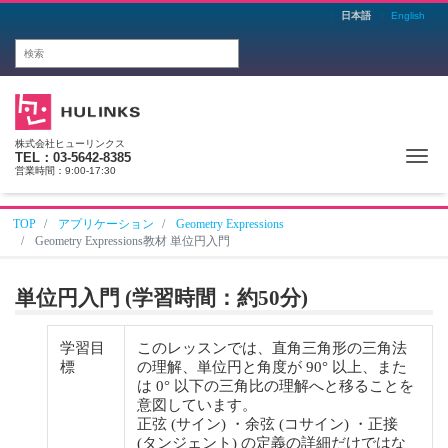
日本語
English
株式会社ヒューリンクス
Me
TEL：03-5642-8385
営業時間：9:00-17:30
TOP
アプリケーション
Geometry Expressions
Geometry Expressions教材 単位円入門
単位円入門 (学習時間：約50分)
学習目
このレッスンでは、直角三角形の三角法
標
の理解、単位円と角度が 90° 以上、また
は 0° 以下の三角比の理解へと移ることを
意図しています。
正弦 (サイン) ・余弦 (コサイン) ・正接
(タンジェント) の定義の詳細だけではな