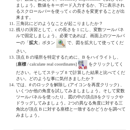
ましょう。数値をキーボード入力するか、下に表示され
るスクロールバーを使って c の長さを変更することが出
来ます。
三角比にどのようなことが起こりましたか？
残りの演習として、c の長さを 1 にし、変数ツールパネ
ルで固定しましょう。必要であれば、画面上のツールバ
ーの「
拡大
」ボタン
で、図を拡大して使ってくだ
さい。
頂点 B の場所を特定するために、B をハイライトし、
[
座標
/ calculate real coordinates]
をクリックしてく
ださい。そしてステップ 8 で計算した結果と比べてくだ
さい。どのような事に気付きましたか？
では、
θ
のロックを解除し (アイコンを再度クリック) 、
いくつか他の角度を試してみましましょう。そして変数
ツールパネルを使ったり、図の中の頂点Bをクリックや
ドラッグしてみましょう。2つの異なる角度に対する三
角比が頂点 B に対する座標と一致するかどうかを調べて
みましょう。