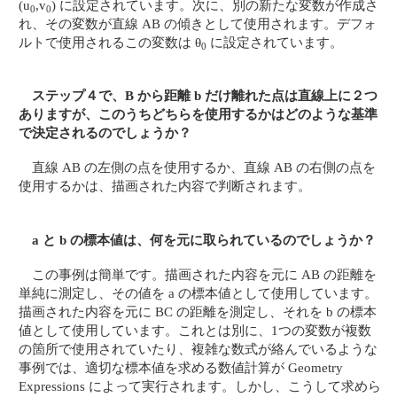
(u
,v
) に設定されています。次に、別の新たな変数が作成さ
0
0
れ、その変数が直線 AB の傾きとして使用されます。デフォ
ルトで使用されるこの変数は θ
に設定されています。
0
ステップ４で、B から距離 b だけ離れた点は直線上に２つ
ありますが、このうちどちらを使用するかはどのような基準
で決定されるのでしょうか？
直線 AB の左側の点を使用するか、直線 AB の右側の点を
使用するかは、描画された内容で判断されます。
a と b の標本値は、何を元に取られているのでしょうか？
この事例は簡単です。描画された内容を元に AB の距離を
単純に測定し、その値を a の標本値として使用しています。
描画された内容を元に BC の距離を測定し、それを b の標本
値として使用しています。これとは別に、1つの変数が複数
の箇所で使用されていたり、複雑な数式が絡んでいるような
事例では、適切な標本値を求める数値計算が Geometry
Expressions によって実行されます。しかし、こうして求めら