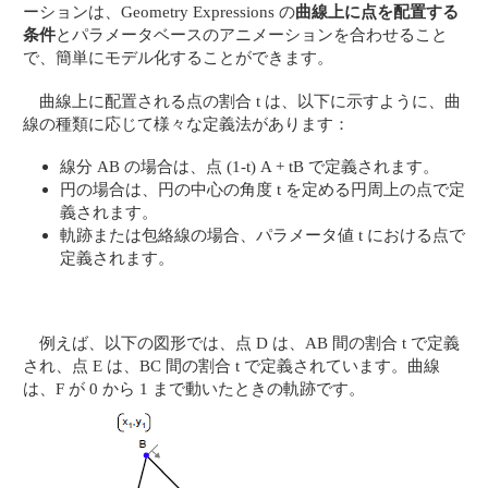
ーションは、Geometry Expressions の
曲線上に点を配置する
条件
とパラメータベースのアニメーションを合わせること
で、簡単にモデル化することができます。
曲線上に配置される点の割合 t は、以下に示すように、曲
線の種類に応じて様々な定義法があります：
線分 AB の場合は、点 (1-t) A + tB で定義されます。
円の場合は、円の中心の角度 t を定める円周上の点で定
義されます。
軌跡または包絡線の場合、パラメータ値 t における点で
定義されます。
例えば、以下の図形では、点 D は、AB 間の割合 t で定義
され、点 E は、BC 間の割合 t で定義されています。曲線
は、F が 0 から 1 まで動いたときの軌跡です。