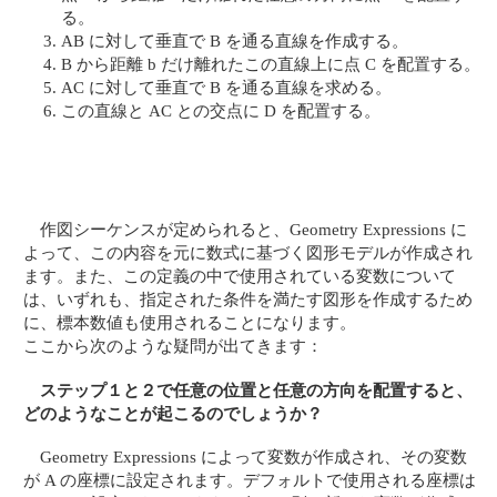
る。
AB に対して垂直で B を通る直線を作成する。
B から距離 b だけ離れたこの直線上に点 C を配置する。
AC に対して垂直で B を通る直線を求める。
この直線と AC との交点に D を配置する。
作図シーケンスが定められると、Geometry Expressions に
よって、この内容を元に数式に基づく図形モデルが作成され
ます。また、この定義の中で使用されている変数について
は、いずれも、指定された条件を満たす図形を作成するため
に、標本数値も使用されることになります。
ここから次のような疑問が出てきます：
ステップ１と２で任意の位置と任意の方向を配置すると、
どのようなことが起こるのでしょうか？
Geometry Expressions によって変数が作成され、その変数
が A の座標に設定されます。デフォルトで使用される座標は