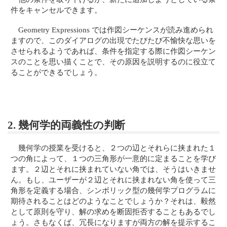
件をキャンセルできます。
Geometry Expressions では作図シーケンスが読み進められ
ますので、このダイアログの出現でたびたび不愉快な思いを
させられるようであれば、条件を指定する際に作図シーケン
スのことを思い描くことで、その原因を説明するのに役立て
ることができるでしょう。
2. 幾何学的両義性の判断
幾何学の授業を受けると、２つの辺とそれらに挟まれた１
つの角によって、１つの三角形が一意的に定まることを学び
ます。２辺とそれに挟まれていない角では、そうはいきませ
ん。もし、ユーザーが２辺とそれに挟まれない角を使って三
角形を定義する場合、シンボリック型の幾何学プログラムに
期待されることはどのようなことでしょうか？それは、毅然
として原則を守り、解の求めを断固拒否することもあるでし
ょう。さもなくば、冗長になりますが両方の解を提示するこ