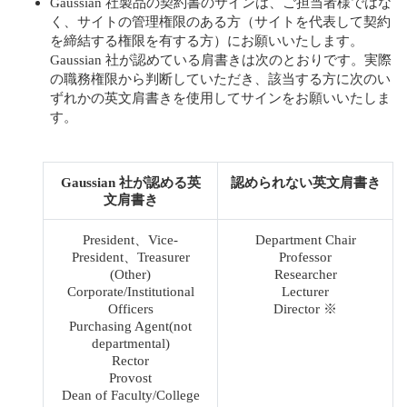
Gaussian 社製品の契約書のサインは、ご担当者様ではな
く、サイトの管理権限のある方（サイトを代表して契約
を締結する権限を有する方）にお願いいたします。
Gaussian 社が認めている肩書きは次のとおりです。実際
の職務権限から判断していただき、該当する方に次のい
ずれかの英文肩書きを使用してサインをお願いいたしま
す。
Gaussian 社が認める英
認められない英文肩書き
文肩書き
President、Vice-
Department Chair
President、Treasurer
Professor
(Other)
Researcher
Corporate/Institutional
Lecturer
Officers
Director ※
Purchasing Agent(not
departmental)
Rector
Provost
Dean of Faculty/College