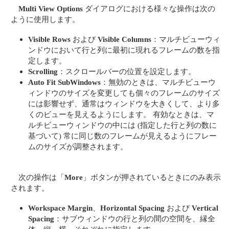
Multi View Options
ダイアログにおける様々な操作は次の
ように使用します。
Visible Rows
および
Visible Columns
：マルチビューウィ
ンドウにおいて行と列に最初に現れるフレームの数を指
定します。
Scrolling
：スクロールバーの位置を設定します。
Auto Fit SubWindows
：無効のときは、マルチビューウ
ィンドウのサイズを変更しても個々のフレームのサイズ
には影響せず、通常はウィンドウを大きくして、より多
くのビューを見えるようにします。 有効なときは、マ
ルチビューウィンドウの中には (指定した行と列の数に
基づいて) 常に同じ数のフレームが見えるようにフレー
ムのサイズが調整されます。
次の操作は「
More
」ボタンが押されているときにのみ表示
されます。
Workspace Margin
、
Horizontal Spacing
および
Vertical
Spacing
：サブウィンドウの行と列の間の空間を、縁全