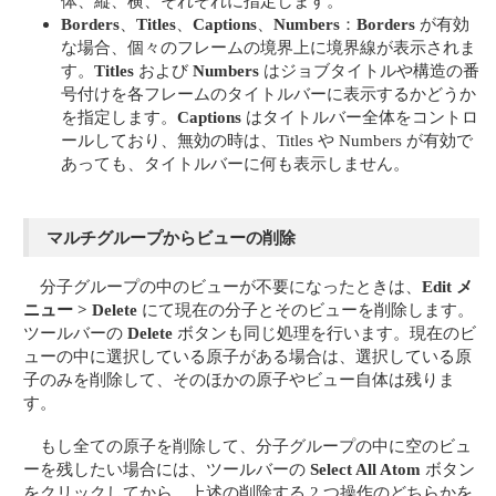
体、縦、横、それぞれに指定します。
Borders
、
Titles
、
Captions
、
Numbers
：
Borders
が有効
な場合、個々のフレームの境界上に境界線が表示されま
す。
Titles
および
Numbers
はジョブタイトルや構造の番
号付けを各フレームのタイトルバーに表示するかどうか
を指定します。
Captions
はタイトルバー全体をコントロ
ールしており、無効の時は、Titles や Numbers が有効で
あっても、タイトルバーに何も表示しません。
マルチグループからビューの削除
分子グループの中のビューが不要になったときは、
Edit メ
ニュー > Delete
にて現在の分子とそのビューを削除します。
ツールバーの
Delete
ボタンも同じ処理を行います。現在のビ
ューの中に選択している原子がある場合は、選択している原
子のみを削除して、そのほかの原子やビュー自体は残りま
す。
もし全ての原子を削除して、分子グループの中に空のビュ
ーを残したい場合には、ツールバーの
Select All Atom
ボタン
をクリックしてから、上述の削除する 2 つ操作のどちらかを