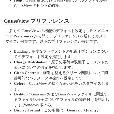
Help
：Gaussian および GaussView のヘルプファイルや
GaussView のヒントの確認
GaussView プリファレンス
多くの GaussView の機能のデフォルト設定は、
File メニュ
ー > Preferences
から開く、プリファレンスを通してカスタ
マイズが可能です。以下のプリファレンスが有効です。
Building
：高度なフラグメントの配置オプションについ
てのデフォルト設定を指定します。
Charge Distribution
：原子の電荷や双極子モーメントの
表示についての設定を指定します。
Clean Controls
：構造を整えるクリーン関数について調
節可能なパラメータや操作を設定します。
Colors
：GaussView の様々な表示色をカスタマイズしま
す。
Desktop
：Gaussian およびGaussView ファイルに関連す
るファイル拡張子についてファイルの関連付けを指定し
ます (Windows 版のみ)
Display Format
：この項目は、
General
、
Quality
、