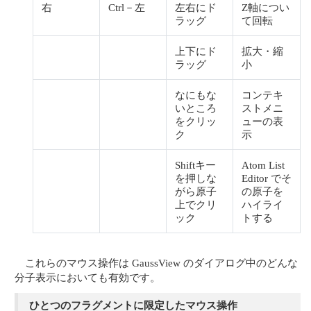
右
Ctrl－左
左右にド
Z軸につい
ラッグ
て回転
上下にド
拡大・縮
ラッグ
小
なにもな
コンテキ
いところ
ストメニ
をクリッ
ューの表
ク
示
Shiftキー
Atom List
を押しな
Editor でそ
がら原子
の原子を
上でクリ
ハイライ
ック
トする
これらのマウス操作は GaussView のダイアログ中のどんな
分子表示においても有効です。
ひとつのフラグメントに限定したマウス操作