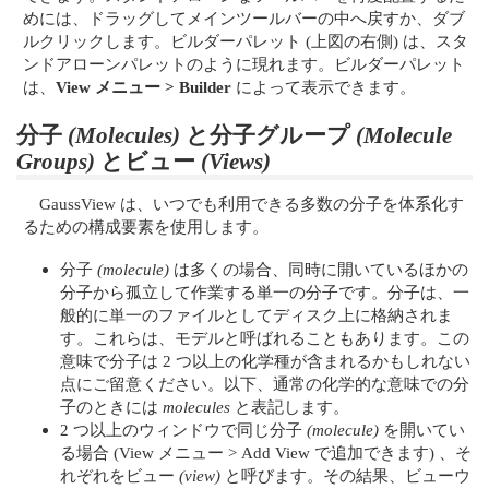
めには、ドラッグしてメインツールバーの中へ戻すか、ダブ
ルクリックします。ビルダーパレット (上図の右側) は、スタ
ンドアローンパレットのように現れます。ビルダーパレット
は、
View メニュー > Builder
によって表示できます。
分子
(Molecules)
と分子グループ
(Molecule
Groups)
とビュー
(Views)
GaussView は、いつでも利用できる多数の分子を体系化す
るための構成要素を使用します。
分子
(molecule)
は多くの場合、同時に開いているほかの
分子から孤立して作業する単一の分子です。分子は、一
般的に単一のファイルとしてディスク上に格納されま
す。これらは、モデルと呼ばれることもあります。この
意味で分子は 2 つ以上の化学種が含まれるかもしれない
点にご留意ください。以下、通常の化学的な意味での分
子のときには
molecules
と表記します。
2 つ以上のウィンドウで同じ分子
(molecule)
を開いてい
る場合 (View メニュー > Add View で追加できます) 、そ
れぞれをビュー
(view)
と呼びます。その結果、ビューウ