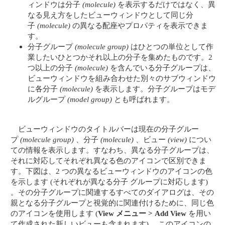
ィンドウは分子
(molecule)
を表示するだけではなく、異
なる見え方をしたビューウィンドウとして同じ分
子
(molecule)
の異なる配座やプロパティを表示できま
す。
分子グループ
(molecule group)
はひとつの単位として作
業したいひとつかそれ以上の分子を集めたものです。2
つ以上の分子
(molecule)
を含んでいる分子グループは、
ビューウィンドウを組み合わせた別々のサブウィンドウ
に各分子
(molecule)
を表示します。分子グループはモデ
ルグループ
(model group)
とも呼ばれます。
ビューウィンドウのタイトルバーは現在の分子グルー
プ
(molecule group)
、分子
(molecule)
、ビュー
(view)
につい
ての情報を表示します。すなわち、異なる分子グループは、
それに対応してそれぞれ異なる色のアイコンで区別できま
す。下図は、2 つの異なるビューウィンドウのアイコンの色
を示します (それぞれが異なる分子 グループに対応します)
。その分子グループに関連するすべてのダイアログは、その
親となる分子グループと視覚的に関連付けるために、同じ色
のアイコンを使用します (
View メニュー > Add View
を用い
て作成された新しいビューも含まれます) 。このアイコンの