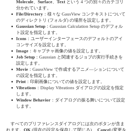
Molecule
、
Surface
、
Text
という 4 つの別々のカテゴリ
分かれています。
File/Directory
：様々な GausView コンテキストについて
のディレクトリ (フォルダ) の場所を設定します。
Gaussian Setup
：Gaussian Calculation Setup のデフォル
ト設定を指定します。
Icons
：ユーザーインターフェースのデフォルトのアイ
コンサイズを設定します。
Image
：キャプチャ画像の値を設定します。
Job Setup
：Gaussian と関連するジョブの実行手続きを
設定します。
Movie
：GaussView で作成するアニメ―ションについて
の設定を指定します。
Print
：印刷画像についての値を設定します。
Vibrations
：Display Vibrations ダイアログの設定を指定
します。
Window Behavior
：ダイアログの振る舞いについて設定
します。
すべてのプリファレンスダイアログには次のボタンが含ま
れます。
OK
(現在の設定を保存して閉じる) 、
Cancel
(変更を