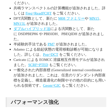
ください。
共鳴ラマンスペクトルの計算機能が追加されました。詳
しくは
Freq=ReadFCHT
をご覧ください。
DFT汎関数として、新たに
M08 ファミリー
や
MN15
、
MN15L
が追加されました。
ダブルハイブリッド法
による汎関数として、新た
に DSDPBEP86 や PBE0DH、PBEQIDH が追加されまし
た。
半経験的手法である
PM7
が追加されました。
Adamo による励起状態の電荷移動診断が可能になりま
した。詳しくは、
Pop=DCT
をご覧ください。
Caricato による EOMCC 溶媒相互作用モデルが追加され
ました。
SCRF=PTED
もご覧ください。
一般化された内部座標 (Generalized internal coordinate)
が追加されました。これは、任意のリダンダント内部座
標を定義し、構造最適化の制限やその他の目的にも用い
られる技術です。
Geom=GIC
もご覧ください。
パフォーマンス強化