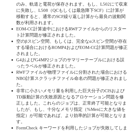
のみ、軌道と電荷が保存されます。もし、L502にて収束
に失敗し、L508（QCもしくは最急降下SCF）に計算が
移動すると、通常のSCF繰り返し計算から最良の波動関
数が利用されます。
EOM-CC計算途中におけるRWFファイルからのリスター
ト計算問題が修正されました。
空のβスピン空間、もしくは、完全なαスピン空間が存在
する場合におけるROMP4およびEOM-CC計算問題が修正
されました。
G4およびG4MP2ジョブのサマリーテーブルにおける誤
ったラベルが修正されました。
RWFファイルが物理ファイルに分割された場合における
NBO計算スクラッチファイル命名の問題が修正されまし
た。
非常に小さいメモリ量を利用した巨大分子のCISおよび
TD振動計算の失敗原因となるアロケーション問題を修
正しました。これらのジョブは、正常終了可能となりま
したが、もし、十分なメモリ指定（%Menに大きな値を
指定）が可能であれば、より効率的計算が可能となりま
す。
FormCheck キーワードを利用したジョブが失敗してしま