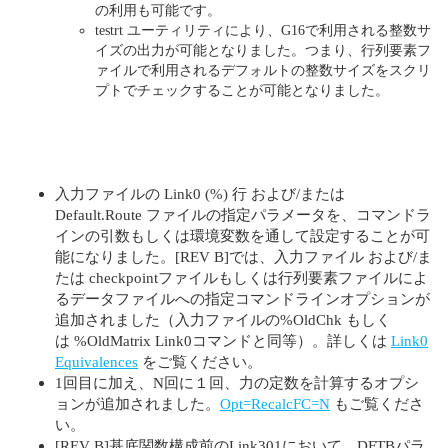
の利用も可能です。
testrt ユーティリティにより、G16で利用される整数サ
イズの出力が可能となりました。つまり、行列要素フ
ァイルで利用されるデフォルトの整数サイズをスクリ
プトでチェックすることが可能となりました。
入力ファイルの Link0 (%) 行 および/または
Default.Route ファイルの指定パラメータを、コマンドラ
インの引数もしくは環境変数を通して設定することが可
能になりました。[REV B]では、入力ファイル および/ま
たは checkpointファイルもしくは行列要素ファイルによ
るデータファイルへの指定コマンドラインオプションが
追加されました（入力ファイルの%OldChk もしく
は %OldMatrix Link0コマンドと同等）。詳しくは
Link0
Equivalences
をご覧ください。
1回目に加え、N回に１回、力の定数を計算するオプシ
ョンが追加されました。
Opt=RecalcFC=N
もご覧くださ
い。
[REV B]基底関数構成前のLink301において、DFTBパラ