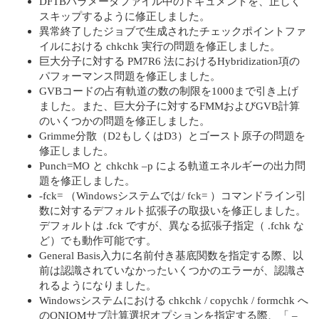
DFTBパラメータファイル中のドキュメントを、正しく
スキップするように修正しました。
異常終了したジョブで生成されたチェックポイントファ
イルにおける chkchk 実行の問題を修正しました。
巨大分子に対する PM7R6 法におけるHybridization項の
パフォーマンス問題を修正しました。
GVBコードの占有軌道の数の制限を1000まで引き上げ
ました。また、巨大分子に対するFMMおよびGVB計算
のいくつかの問題を修正しました。
Grimme分散（D2もしくはD3）とゴースト原子の問題を
修正しました。
Punch=MO と chkchk –p による軌道エネルギーの出力問
題を修正しました。
-fck= （Windowsシステムでは/ fck= ）コマンドライン引
数に対するデフォルト拡張子の取扱いを修正しました。
デフォルトは .fck ですが、異なる拡張子指定（ .fchk な
ど）でも動作可能です。
General Basis入力に名前付き基底関数を指定する際、以
前は認識されていなかったいくつかのエラーが、認識さ
れるようになりました。
Windowsシステムにおける chkchk / copychk / formchk へ
のONIOMサブ計算選択オプションを指定する際、「 –