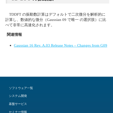
TDDFT の振動数計算はデフォルトで二次微分を解析的に
計算し、数値的な微分（Gaussian 09 で唯一 の選択肢）に比
べて非常に高速化されます。
関連情報
Gaussian 16 Rev. A.03 Release Notes – Changes from G09
ソフトウェア一覧
システム開発
基盤サービス
セミナー情報