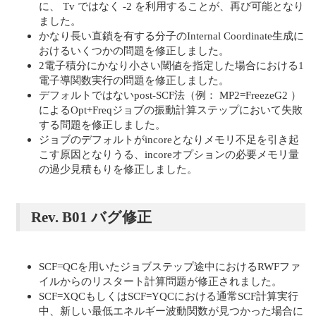
に、 Tv ではなく -2 を利用することが、再び可能となり
ました。
かなり長い直鎖を有する分子のInternal Coordinate生成に
おけるいくつかの問題を修正しました。
2電子積分にかなり小さい閾値を指定した場合における1
電子導関数実行の問題を修正しました。
デフォルトではないpost-SCF法（例： MP2=FreezeG2 ）
によるOpt+Freqジョブの振動計算ステップにおいて失敗
する問題を修正しました。
ジョブのデフォルトがincoreとなりメモリ不足を引き起
こす原因となりうる、incoreオプションの必要メモリ量
の過少見積もりを修正しました。
Rev. B01 バグ修正
SCF=QCを用いたジョブステップ途中におけるRWFファ
イルからのリスタート計算問題が修正されました。
SCF=XQCもしくはSCF=YQCにおける通常SCF計算実行
中、新しい最低エネルギー波動関数が見つかった場合に