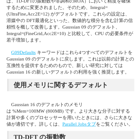
ば、TD-DFTの振動数や非調和のROA）において精度を確保
するために変更されました。そのため、Integral=
(UltraFine,Acc2E=12) がデフォルトです。これらの設定は、
溶媒中の DFT最適化といった、数値的な積分を含む計算の信
頼性を概して改善します。Gaussian 09 のデフォルト、
Integral=(FineGrid,Acc2E=10) と比較して、CPU の必要条件が
若干増加します。
G09Defaults
キーワードはこれら4つすべてのデフォルトを
Gaussian 09 のデフォルトに戻します。これは以前の計算との
互換性を提供するためのもので、新しい研究に対しては
Gaussian 16 の新しいデフォルトの利用を強く推奨します。
使用メモリに関するデフォルト
Gaussian 16 のデフォルトのメモリ
は %Mem=100MW (800MB) です。より大きな分子に対する
計算や多くのプロセッサーを用いたときには、さらに大きな
値が適切です。詳しくは、
Parallel Jobsタブ
をご覧ください。
TD-DFT の振動数