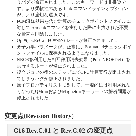
うバグが修正されました。このキーワードは非推奨で
す。より柔軟性のある-fchk コマンドラインオプション
が、より適切な選択です。
PCM溶媒効果を含む計算のチェックポイントファイルに
対してformchkコマンドを実行した際に出力された不要
な警告を削除しました。
Opt=(TS,ReCalcFC=N)のルートが修正されました。
分子力学パラメータが、正常に、Formattedチェックポイ
ントファイルに保存されるようになりました。
NBO6を利用した相互作用消去効果（Pop=NBO6Del）を
実行するルートが修正されました。
複合ジョブの後のステップにてGPU計算実行が阻止され
てしまうバグが修正されました。
原子プロパティリストに対して、一般的には利用されな
くなったQMomおよびMagnetonキーワードの解析問題が
修正されました。
変更点(Revision History)
G16 Rev.C.01 と Rev.C.02 の変更点