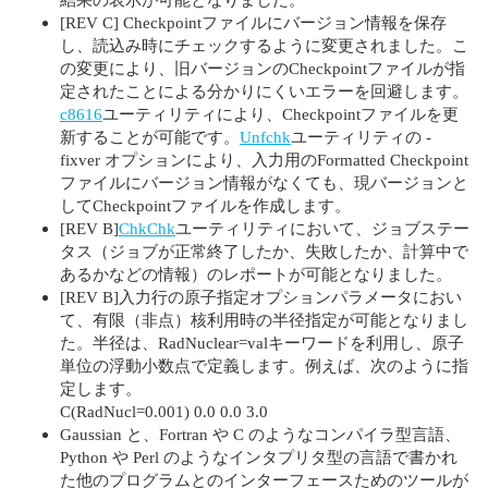
[REV C] Checkpointファイルにバージョン情報を保存
し、読込み時にチェックするように変更されました。こ
の変更により、旧バージョンのCheckpointファイルが指
定されたことによる分かりにくいエラーを回避します。
c8616
ユーティリティにより、Checkpointファイルを更
新することが可能です。
Unfchk
ユーティリティの -
fixver オプションにより、入力用のFormatted Checkpoint
ファイルにバージョン情報がなくても、現バージョンと
してCheckpointファイルを作成します。
[REV B]
ChkChk
ユーティリティにおいて、ジョブステー
タス（ジョブが正常終了したか、失敗したか、計算中で
あるかなどの情報）のレポートが可能となりました。
[REV B]入力行の原子指定オプションパラメータにおい
て、有限（非点）核利用時の半径指定が可能となりまし
た。半径は、RadNuclear=valキーワードを利用し、原子
単位の浮動小数点で定義します。例えば、次のように指
定します。
C(RadNucl=0.001) 0.0 0.0 3.0
Gaussian と、Fortran や C のようなコンパイラ型言語、
Python や Perl のようなインタプリタ型の言語で書かれ
た他のプログラムとのインターフェースためのツールが