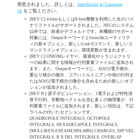
用意されました。詳しくは、
Interfacing to Gaussian
16
をご覧ください。
[REV C] 4-byteもしくは8-byte整数を利用した生のバイ
ナリファイルがサポートされました。NECのシステム
以外では、前者がデフォルトです。本機能のサポート
対象には、Outputキーワードとformchkユーティリテ
ィの新オプション、新しいLink 0コマンド、新しいコ
マンドラインオプション、環境変数が含まれます。
[REV C] ONIOMレイヤー、最適化やトラジェクトリ
ーの結果に関する情報が行列要素ファイルに追加され
ます。また、Outputキーワードに、AOの2電子積分、
重なり積分の微分、コアハミルトニアンや他の行列ま
たはAOの2電子積分の微分を含めるための新しいオプ
ションが追加されました。
[REV B ] 原子ポピュレーション、1電子および特性演
算子行列、非断熱ベクトルを含む多くの物理量が、行
列要素ファイルに追加されます。新しい項目は、下記
ラベルの付いたセクションです。
QUADRUPOLE INTEGRALS, OCTOPOLE
INTEGRALS, HEXADECAPOLE INTEGRALS,
[MULLIKEN,ESP,AIM,NPA,MBS] CHARGES, DIP VEL
INTEGRALS, R X DEL INTEGRALS, OVERLAP