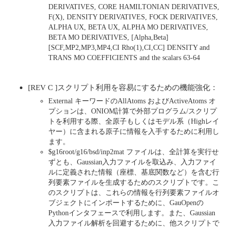
DERIVATIVES, CORE HAMILTONIAN DERIVATIVES,
F(X), DENSITY DERIVATIVES, FOCK DERIVATIVES,
ALPHA UX, BETA UX, ALPHA MO DERIVATIVES,
BETA MO DERIVATIVES, [Alpha,Beta]
[SCF,MP2,MP3,MP4,CI Rho(1),CI,CC] DENSITY and
TRANS MO COEFFICIENTS and the scalars 63-64
[REV C ]スクリプト利用を容易にするための機能強化：
External キーワードのAllAtoms およびActiveAtoms オ
プションは、ONIOM計算で外部プログラム/スクリプ
トを利用する際、全原子もしくはモデル系（Highレイ
ヤー）に含まれる原子に情報を入手するために利用し
ます。
$g16root/g16/bsd/inp2mat ファイルは、全計算を実行せ
ずとも、Gaussian入力ファイルを取込み、入力ファイ
ルに定義された情報（座標、基底関数など）を含む行
列要素ファイルを生成するためのスクリプトです。こ
のスクリプトは、これらの情報を行列要素ファイルオ
ブジェクトにインポートするために、GauOpenの
Pythonインタフェースで利用します。また、Gaussian
入力ファイル解析を回避するために、他スクリプトで