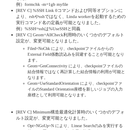
例）formchk -m=1gb myfile
[REV C] %SSH Link 0コマンドおよび同等オプションに
より、rshやsshではなく、Linda workerを起動するための
実行コマンド名の定義が可能となりました。
例）%SSH=sshは%UseSSHと同義
[REV C] Geom=AllCheck利用時のいくつかのデフォルト
設定が、変更可能となりました。
Filed=NoChk により、checkpointファイルからの
External Field係数読込みを回避することが可能となり
ます。
Geom=GenConnectivity により、checkpointファイルの
結合情報ではなく再計算した結合情報の利用が可能と
なります。
Geom=UseStandardOrientation により、checkpointファ
イルのStandard Orientation座標を新しいジョブの入力
座標として利用可能となります。
[REV C] Minimum構造最適化計算時のいくつかのデフォ
ルト設定が、変更可能となりました。
Opt=NGoUp=N により、Linear Searchのみを実行する