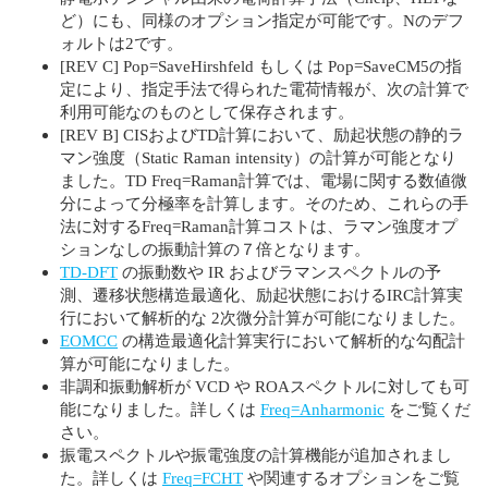
ど）にも、同様のオプション指定が可能です。Nのデフ
ォルトは2です。
[REV C] Pop=SaveHirshfeld もしくは Pop=SaveCM5の指
定により、指定手法で得られた電荷情報が、次の計算で
利用可能なのものとして保存されます。
[REV B] CISおよびTD計算において、励起状態の静的ラ
マン強度（Static Raman intensity）の計算が可能となり
ました。TD Freq=Raman計算では、電場に関する数値微
分によって分極率を計算します。そのため、これらの手
法に対するFreq=Raman計算コストは、ラマン強度オプ
ションなしの振動計算の７倍となります。
TD-DFT
の振動数や IR およびラマンスペクトルの予
測、遷移状態構造最適化、励起状態におけるIRC計算実
行において解析的な 2次微分計算が可能になりました。
EOMCC
の構造最適化計算実行において解析的な勾配計
算が可能になりました。
非調和振動解析が VCD や ROAスペクトルに対しても可
能になりました。詳しくは
Freq=Anharmonic
をご覧くだ
さい。
振電スペクトルや振電強度の計算機能が追加されまし
た。詳しくは
Freq=FCHT
や関連するオプションをご覧