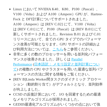
Linux において NVIDIA K40、K80、P100（Pascal）、
V100（Volta）および A100（Ampere）GPU が、Hartree-
Fock と DFT計算についてサポートされました。
A100（Ampere）は [REV C.02] にて、V100（Volta）
は [REV C.01] にて、P100（Pascal）は [REV B.01] にて
新しくサポートされました。Revision B.01 および C.01
リリースにおいて、全ての GPU タイプでのパフォーマ
ンス改善が可能となります。GPU サポートの詳細およ
び利用方法については、
こちら
をご参照ください。
非常に多くの数のプロセッサーを用いる並列化パフォー
マンスが改善されました。詳しくは
Parallel
Performance
(
日本語訳： メモリ設定と並列計算につい
て
) の複数の CPU やクラスターを用いた最適な並列パフ
ォーマンスの方法に関する情報をご覧ください。
[REV B]Linda Worker間タスクのダイナミック アロケー
ション（動的割り当て）がデフォルトとなり、並列効率
が向上しました。
CCSD の反復計算において、I/O を回避するための最適
なメモリアルゴリズムが採用されました。
GEDIIS最適化アルゴリズムがいくつかの点において強