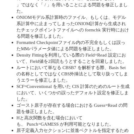
」ではなく「 / 」を用いることによる問題を修正しまし
た。
ONIOMモデル系計算時のファイル、もしくは、モデル
系計算中に止まってしまったONIOM計算から生成され
たチェックポイントファイルへの formchk 実行時におけ
る問題を修正しました。
Formatted Checkpointファイル内の不完全もしくは誤っ
たMMパラメータ値による問題を修正しました。
Density Fittingを利用している際の Field=Read 設定にお
いて、Field値を2回読もうとすることを回避しました。
ルートにおいて単なる CBSB7 を解析する際、Basis Set
の名称としてではなくCBS外挿法として取り扱ってしま
うエラーを修正しました。
SCF=Conventional を用いた CIS 計算のためのルート生成
において、いくつかの誤ったデフォルト設定を修正しま
した。
ゴースト原子が存在する場合における Guess=Read の問
題を修正しました。
Hと高次関数を含む場合において
も、 Punch=GAMESS が利用可能となりました。
原子定義入力セクションに並進ベクトルを指定するため