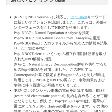
[REV C] NBO version 7に対応し、
Population
キーワード
に新しいオプションを追加しました。これらは、外部イ
ンターフェースを介してNBO7を利用します。
Pop=NPA7：Natural Population Analysisを指定
Pop=NBO7：full Natural Bond Orbital Analysisを指定
Pop=NBO7Read：入力ファイルからNBO入力情報を読取
り、full NBOを指定
Pop=NBO7Delete： いくつかの相互作用削除効果を取り
入れたNBO解析を指定
さらに、Natural Energy Decomposition解析を実行するた
めのPop=NEDAを追加しました。この解析では、
Counterpoise計算で指定するFragment入力と同じ情報を
利用します。NBO6とNBO7の両方で、削除効果および
削除に伴う最適化が可能となりました。
[REV C] ポテンシャル由来の電荷を計算する際、RESP
(restrained electrostatic potential) 制約を含めることが可能
となりました。例えば、Pop=(MK,Resp=N)は、電荷の二
乗に対してN x 10-6 Hartreeの重みを与えます。その他の
静電ポテンシャル由来の電荷計算手法（Chelp、HLYな