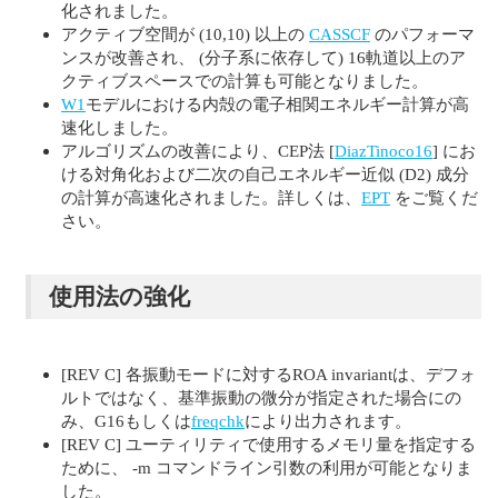
化されました。
アクティブ空間が (10,10) 以上の
CASSCF
のパフォーマ
ンスが改善され、 (分子系に依存して) 16軌道以上のア
クティブスペースでの計算も可能となりました。
W1
モデルにおける内殻の電子相関エネルギー計算が高
速化しました。
アルゴリズムの改善により、CEP法 [
DiazTinoco16
] にお
ける対角化および二次の自己エネルギー近似 (D2) 成分
の計算が高速化されました。詳しくは、
EPT
をご覧くだ
さい。
使用法の強化
[REV C] 各振動モードに対するROA invariantは、デフォ
ルトではなく、基準振動の微分が指定された場合にの
み、G16もしくは
freqchk
により出力されます。
[REV C] ユーティリティで使用するメモリ量を指定する
ために、 -m コマンドライン引数の利用が可能となりま
した。