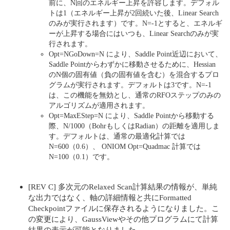
前に、N回のエネルギー上昇を許容します。デフォル
トは1（エネルギー上昇が2回続いた後、Linear Search
のみが実行されます）です。N=-1とすると、エネルギ
ーが上昇する場合にはいつも、Linear Searchのみが実
行されます。
Opt=NGoDown=N により、Saddle Point近辺において、
Saddle Pointからわずかに移動させるために、Hessian
のN個の固有値（負の固有値を含む）を混合するプロ
グラムが実行されます。デフォルトは3です。N=-1
は、この機能を無効とし、通常のRFOステップのみの
アルゴリズムが適用されます。
Opt=MaxEStep=N により、Saddle Pointから移動する
際、N/1000（BohrもしくはRadian）の距離を適用しま
す。デフォルトは、通常の最適化計算では
N=600（0.6）、 ONIOM Opt=Quadmac 計算では
N=100（0.1）です。
[REV C] 多次元のRelaxed Scan計算結果の情報が、単純
な出力ではなく、軸の詳細情報と共にFormatted
Checkpointファイルに保存されるようになりました。こ
の変更により、GaussViewやその他プログラムにて計算
結果の表示が可能となりました。