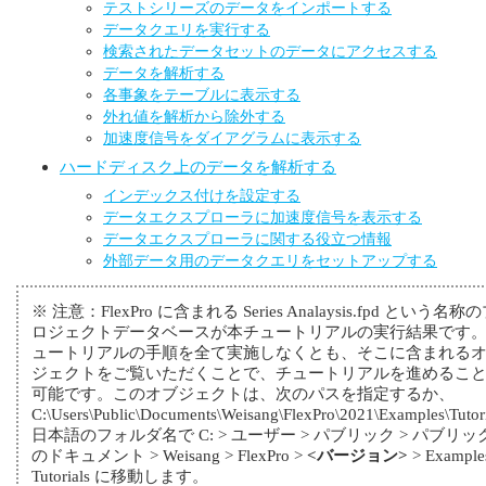
テストシリーズのデータをインポートする
データクエリを実行する
検索されたデータセットのデータにアクセスする
データを解析する
各事象をテーブルに表示する
外れ値を解析から除外する
加速度信号をダイアグラムに表示する
ハードディスク上のデータを解析する
インデックス付けを設定する
データエクスプローラに加速度信号を表示する
データエクスプローラに関する役立つ情報
外部データ用のデータクエリをセットアップする
※
注意：FlexPro に含まれる Series Analaysis.fpd という名称
ロジェクトデータベースが本チュートリアルの実行結果です
ュートリアルの手順を全て実施しなくとも、そこに含まれる
ジェクトをご覧いただくことで、チュートリアルを進めるこ
可能です。このオブジェクトは、次のパスを指定するか、
C:\Users\Public\Documents\Weisang\FlexPro\2021\Examples\Tutori
日本語のフォルダ名で C: > ユーザー > パブリック > パブリッ
のドキュメント > Weisang > FlexPro >
<バージョン>
> Example
Tutorials に移動します。