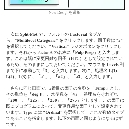
New Designを選択
次に
Split-Plot
でデフォルトの
Factorial
タブか
ら、
“Multilevel Categoric”
をクリックします。因子数は “2”
を選択してください。
“Vertical”
ラジオボタンをクリックし
ます。それから Factor A の名称に
「Pulp Prep」
と入力しま
す。これは既に変更困難な因子（HTC）として設定されてい
るため、そのままにしておいてください。マウスを
Levels
列
まで下に移動して「3」と入力します。次に、処理名
L(1)
、
L(2)
、
L(3)
に、
「a1」
、
「a2」
、
「a3」
と入力します。
さらに同じ画面で、2番目の因子の名称を
「Temp」
とし、
その単位を
「deg F」
、水準数を
「4」
、処理名をそれぞれ
「200」
、
「225」
、
「250」
、
「275」
とします。この因子は
既にプログラムによって、変更容易な因子として設定されて
います。Type には
“Ordinal”
を選択して、これが数値タイプ
であることを指定します。以下の画面と同じようになるはず
です。