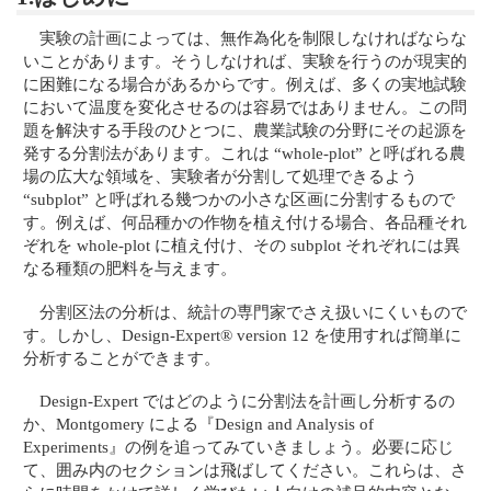
実験の計画によっては、無作為化を制限しなければならな
いことがあります。そうしなければ、実験を行うのが現実的
に困難になる場合があるからです。例えば、多くの実地試験
において温度を変化させるのは容易ではありません。この問
題を解決する手段のひとつに、農業試験の分野にその起源を
発する分割法があります。これは “whole-plot” と呼ばれる農
場の広大な領域を、実験者が分割して処理できるよう
“subplot” と呼ばれる幾つかの小さな区画に分割するもので
す。例えば、何品種かの作物を植え付ける場合、各品種それ
ぞれを whole-plot に植え付け、その subplot それぞれには異
なる種類の肥料を与えます。
分割区法の分析は、統計の専門家でさえ扱いにくいもので
す。しかし、Design-Expert® version 12 を使用すれば簡単に
分析することができます。
Design-Expert ではどのように分割法を計画し分析するの
か、Montgomery による『Design and Analysis of
Experiments』の例を追ってみていきましょう。必要に応じ
て、囲み内のセクションは飛ばしてください。これらは、さ