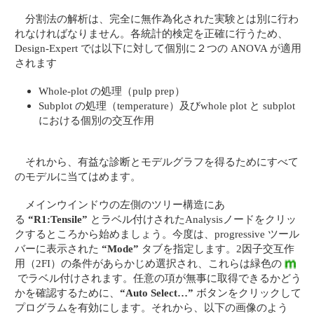
分割法の解析は、完全に無作為化された実験とは別に行わ
れなければなりません。各統計的検定を正確に行うため、
Design-Expert では以下に対して個別に２つの ANOVA が適用
されます
Whole-plot の処理（pulp prep）
Subplot の処理（temperature）及びwhole plot と subplot
における個別の交互作用
それから、有益な診断とモデルグラフを得るためにすべて
のモデルに当てはめます。
メインウインドウの左側のツリー構造にあ
る
“R1:Tensile”
とラベル付けされたAnalysisノードをクリッ
クするところから始めましょう。今度は、progressive ツール
バーに表示された
“Mode”
タブを指定します。2因子交互作
用（2FI）の条件があらかじめ選択され、これらは緑色の
でラベル付けされます。任意の項が無事に取得できるかどう
かを確認するために、
“Auto Select…”
ボタンをクリックして
プログラムを有効にします。それから、以下の画像のよう