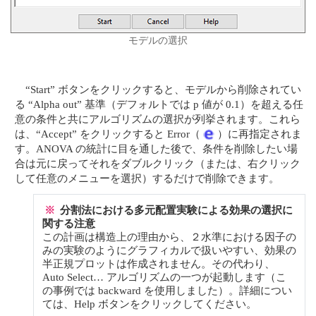
モデルの選択
“Start” ボタンをクリックすると、モデルから削除されてい
る “Alpha out” 基準（デフォルトでは p 値が 0.1）を超える任
意の条件と共にアルゴリズムの選択が列挙されます。これら
は、“Accept” をクリックすると Error（
）に再指定されま
す。ANOVA の統計に目を通した後で、条件を削除したい場
合は元に戻ってそれをダブルクリック（または、右クリック
して任意のメニューを選択）するだけで削除できます。
※
分割法における多元配置実験による効果の選択に
関する注意
この計画は構造上の理由から、２水準における因子の
みの実験のようにグラフィカルで扱いやすい、効果の
半正規プロットは作成されません。その代わり、
Auto Select… アルゴリズムの一つが起動します（こ
の事例では backward を使用しました）。詳細につい
ては、Help ボタンをクリックしてください。