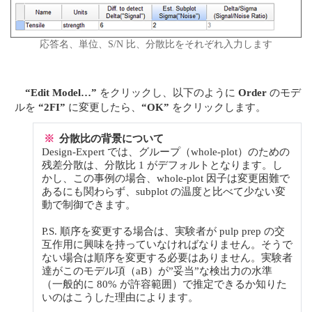
応答名、単位、S/N 比、分散比をそれぞれ入力します
“Edit Model…”
をクリックし、以下のように
Order
のモデ
ルを
“2FI”
に変更したら、
“OK”
をクリックします。
※
分散比の背景について
Design-Expert では、グループ（whole-plot）のための
残差分散は、分散比 1 がデフォルトとなります。し
かし、この事例の場合、whole-plot 因子は変更困難で
あるにも関わらず、subplot の温度と比べて少ない変
動で制御できます。
P.S. 順序を変更する場合は、実験者が pulp prep の交
互作用に興味を持っていなければなりません。そうで
ない場合は順序を変更する必要はありません。実験者
達がこのモデル項（aB）が”妥当”な検出力の水準
（一般的に 80% が許容範囲）で推定できるか知りた
いのはこうした理由によります。