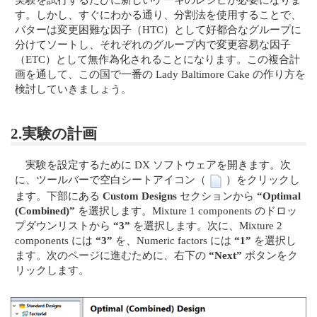
す。しかし、すぐにわかる通り、分割法を使用することで、
バターは変更困難な因子（HTC）として好都合なグループに
分けてソートし、それぞれのグループ内で変更容易な因子
（ETC）として無作為化されることになります。この複合計
画を通して、この国で一番の Lady Baltimore Cake の作り方を
検討していきましょう。
2.実験の計画
実験を設定するために DX ソフトウェアを開きます。次
に、ツールバーで空白シートアイコン（
）をクリックし
ます。下部にある
Custom Designs
セクションから
“Optimal
(Combined)”
を選択します。Mixture 1 components のドロッ
プダウンリストから
“3”
を選択します。次に、Mixture 2
components には
“3”
を、Numeric factors には
“1”
を選択し
ます。次のページに進むために、右下の
“Next”
ボタンをク
リックします。