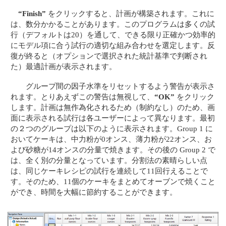
“Finish”
をクリックすると、計画が構築されます。これに
は、数分かかることがあります。このプログラムは多くの試
行（デフォルトは20）を通して、できる限り正確かつ効率的
にモデル項に合う試行の適切な組み合わせを選定します。反
復が終ると（オプションで選択された統計基準で判断され
た）最適計画が表示されます。
グループ間の因子水準をリセットするよう警告が表示さ
れます。とりあえずこの警告は無視して、
“OK”
をクリック
します。計画は無作為化されるため（制約なし）のため、画
面に表示される試行は各ユーザーによって異なります。最初
の２つのグループは以下のように表示されます。Group 1 に
おいてケーキは、中力粉が0オンス、薄力粉が22オンス、お
よび砂糖が14オンスの分量で焼きます。その後の Group 2 で
は、全く別の分量となっています。分割法の素晴らしい点
は、同じケーキレシピの試行を連続して11回行えることで
す。そのため、11個のケーキをまとめてオーブンで焼くこと
ができ、時間を大幅に節約することができます。