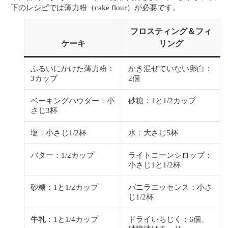
下のレシピでは薄力粉（cake flour）が必要です。
フロスティング＆フィ
ケーキ
リング
ふるいにかけた薄力粉：
かき混ぜていない卵白：
3カップ
2個
ベーキングパウダー：小
砂糖：1と1/2カップ
さじ3杯
塩：小さじ1/2杯
水：大さじ5杯
バター：1/2カップ
ライトコーンシロップ：
小さじ1と1/2杯
砂糖：1と1/2カップ
バニラエッセンス：小さ
じ1/2杯
牛乳：1と1/4カップ
ドライいちじく：6個、