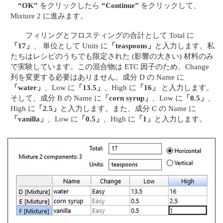
“OK”
をクリックしたら
“Continue”
をクリックして、
Mixture 2 に進みます。
フィリングとフロスティングの合計として Total に
「17」
、 単位として Units に
「teaspoons」
と入力します。私
たちはレシピのうちでも限定された (影響の大きい) 材料のみ
で実験しています。この混合物は ETC 因子のため、Change
列を変更する必要はありません。成分 D の Name に
「water」
、Low に
「13.5」
、High に
「16」
と入力します。
そして、成分 B の Name に
「corn syrup」
、Low に
「0.5」
、
High に
「2.5」
と入力します。また、成分 C の Name に
「vanilla」
、Low に
「0.5」
、High に
「1」
と入力します。