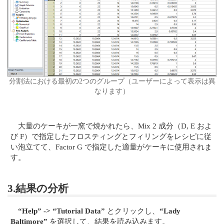
分割法における最初の2つのグループ（ユーザーによって表示は異
なります）
大量のケーキが一窯で焼かれたら、Mix 2 成分（D, E およ
び F）で指定したフロスティングとフィリングをレシピに従
い泡立てて、Factor G で指定した適量がケーキに使用されま
す。
3.結果の分析
“Help” -> “Tutorial Data”
とクリックし、
“Lady
Baltimore”
を選択して、結果を読み込みます。