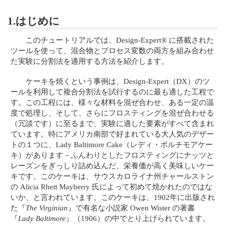
1.はじめに
このチュートリアルでは、Design-Expert® に搭載された
ツールを使って、混合物とプロセス変数の両方を組み合わせ
た実験に分割法を適用する方法を紹介します。
ケーキを焼くという事例は、Design-Expert（DX）のツ
ールを利用して複合分割法を試行するのに最も適した工程で
す。この工程には、様々な材料を混ぜ合わせ、ある一定の温
度で処理し、そして、さらにフロスティングを混ぜ合わせる
（冗談です）に至るまで、実験に適した要素がすべて含まれ
ています。特にアメリカ南部で好まれている大人気のデザー
トの１つに、Lady Baltimore Cake（レディ・ボルチモアケー
キ）があります－ふんわりとしたフロスティングにナッツと
レーズンをぎっしり詰め込んだ、栄養価が高く美味しいケー
キです。このケーキは、サウスカロライナ州チャールストン
の Alicia Rhett Mayberry 氏によって初めて焼かれたのではな
いか、と言われています。このケーキは、1902年に出版され
た『
The Virginian
』で有名な小説家 Owen Wister の著書
『
Lady Baltimore
』（1906）の中でとり上げられています。