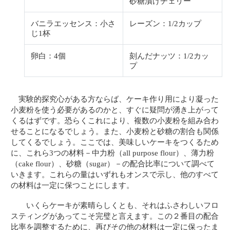
砂糖漬けチェリー
バニラエッセンス：小さ
レーズン：1/2カップ
じ1杯
卵白：4個
刻んだナッツ：1/2カッ
プ
実験的探究心がある方ならば、ケーキ作り用により凝った
小麦粉を使う必要があるのかと、すぐに疑問が湧き上がって
くるはずです。恐らくこれにより、複数の小麦粉を組み合わ
せることになるでしょう。また、小麦粉と砂糖の割合も関係
してくるでしょう。ここでは、美味しいケーキをつくるため
に、これら3つの材料－中力粉（all purpose flour）、薄力粉
（cake flour）、砂糖（sugar）－の配合比率について調べて
いきます。これらの量はいずれもオンスで示し、他のすべて
の材料は一定に保つことにします。
いくらケーキが素晴らしくとも、それはふさわしいフロ
スティングがあってこそ完璧と言えます。この２番目の配合
比率を調整するために、再びその他の材料は一定に保ったま