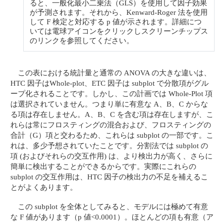
ると、一般化最小二乗法（GLS）を使用して因子効果
が予測されます。それから、Kenward-Roger 法を使用
して F 検定と対応する p 値が示されます。詳細につ
いては電球アイコンをクリックしスクリーンチップス
のリンクを参照してください。
この表における統計量と通常の ANOVA の大きな違いは、
HTC 因子はWhole-plot、ETC 因子は subplot で分散項がグル
ープ化されることです。しかし、この計画では Whole-Plot 項
は選択されていません。つまり単に有意な A、B、C からな
る項は存在しません。A、B、C を含む項は存在しますが、こ
れらは常にフロスティングの混合および、フロスティングの
合計（G）項と交わるため、これらは subplot の一部です。こ
れは、多少予想されていたことです。分割法では subplot の
項 (およびそれらの交互作用) は、より検出力が高く、さらに
簡単に検出することができるからです。実際にこれらの
subplot の交互作用は、HTC 因子の検出力の不足を補えるこ
とがよくあります。
この subplot を全体としてみると、モデルには極めて有意
な F 値があります（p 値<0.0001）。ほとんどの項も有意（ア