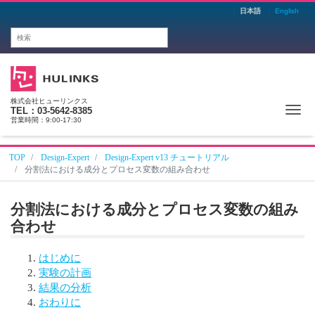
日本語
English
株式会社ヒューリンクス
Me
TEL：03-5642-8385
営業時間：9:00-17:30
TOP
Design-Expert
Design-Expert v13 チュートリアル
分割法における成分とプロセス変数の組み合わせ
分割法における成分とプロセス変数の組み
合わせ
はじめに
実験の計画
結果の分析
おわりに