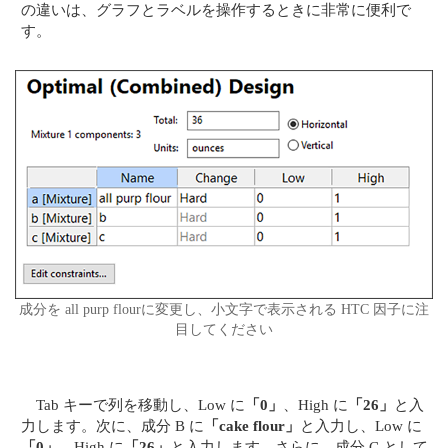
の違いは、グラフとラベルを操作するときに非常に便利で
す。
成分を all purp flourに変更し、小文字で表示される HTC 因子に注
目してください
Tab キーで列を移動し、Low に
「0」
、High に
「26」
と入
力します。次に、成分 B に
「cake flour」
と入力し、Low に
「0」
、High に
「26」
と入力します。さらに、成分 C として