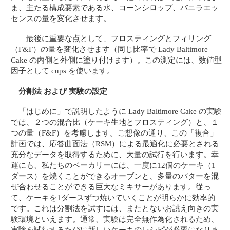
ま、主たる構成要素である水、コーンシロップ、バニラエッ
センスの量を変化させます。
最後に重要な点として、フロスティングとフィリング
（F&F）の量を変化させます（同じ比率で Lady Baltimore
Cake の内側と外側に塗り付けます）。この測定には、数値型
因子として cups を使います。
分割法 および 実験の設定
「はじめに」で説明したように Lady Baltimore Cake の実験
では、２つの混合比（ケーキ生地とフロスティング）と、１
つの量（F&F）を考慮します。ご想像の通り、この「複合」
計画では、応答曲面法（RSM）による最適化に必要とされる
充分なデータを取得するために、大量の試行を行います。幸
運にも、私たちのベーカリーには、一度に12個のケーキ（1
ダース）を焼くことができるオーブンと、多量のバターを混
ぜ合わせることができる巨大なミキサーがあります。従っ
て、ケーキを1ダースずつ焼いていくことが明らかに効率的
です。これは分割法を試すには、またとないお誂え向きの実
験環境といえます。通常、実験は完全無作為化されるため、
実験を試行するたびに新しいケーキのレシピが必要になりま