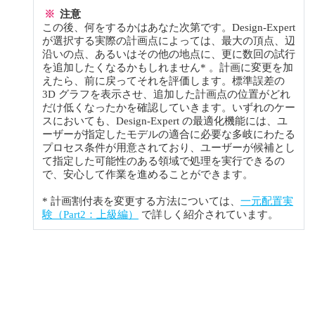
※
注意
この後、何をするかはあなた次第です。Design-Expert
が選択する実際の計画点によっては、最大の頂点、辺
沿いの点、あるいはその他の地点に、更に数回の試行
を追加したくなるかもしれません* 。計画に変更を加
えたら、前に戻ってそれを評価します。標準誤差の
3D グラフを表示させ、追加した計画点の位置がどれ
だけ低くなったかを確認していきます。いずれのケー
スにおいても、Design-Expert の最適化機能には、ユ
ーザーが指定したモデルの適合に必要な多岐にわたる
プロセス条件が用意されており、ユーザーが候補とし
て指定した可能性のある領域で処理を実行できるの
で、安心して作業を進めることができます。
* 計画割付表を変更する方法については、
一元配置実
験（Part2：上級編）
で詳しく紹介されています。