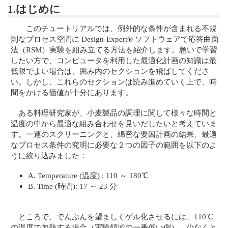
1.はじめに
このチュートリアルでは、例外的な条件が含まれる不規
則なプロセス空間に Design-Expert® ソフトウェアで応答曲面
法（RSM）実験を組み立てる方法を紹介します。急いで学習
したい方で、コンピュータを利用した最適化計画の知識は最
低限でよい場合は、囲み内のセクションを飛ばしてくださ
い。しかし、これらのセクションは読み進めていく上で、時
間をかける価値が十分にあります。
ある料理研究家が、小麦製品の調理に関して様々な時間と
温度の中から最適な組み合わせを見いだしたいと考えていま
す。一連のスクリーニングと、綿密な要因計画の結果、最適
なプロセス条件の究明に必要な２つの因子の範囲を以下のよ
うに絞り込みました：
A. Temperature (温度) : 110 ～ 180℃
B. Time (時間): 17 ～ 23 分
ところで、でんぷんを望ましくゲル化させるには、110℃
の温度で加熱する場合（実験領域の一番低い側）、少なくと