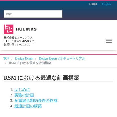
日本語
English
株式会社ヒューリンクス
Me
TEL：03-5642-8385
営業時間：9:00-17:30
TOP
Design-Expert
Design-Expert v13 チュートリアル
RSM における最適な計画構築
RSM における最適な計画構築
はじめに
実験の計画
多重線形制約条件の作成
最適計画の構築