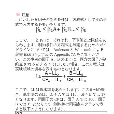
※
注意
上に示した多因子の制約条件は、方程式として次の形
式で入力する必要があります。
ここで、β
と β
は、それぞれ、下限値と上限値をあ
L
U
らわします。制約条件の方程式を展開するためのガイ
ドラインについては、Anderson と Whitcomb による
著書
RSM Simplified
の Appendix 7A をご覧くださ
い。この事例の因子 A、B のように、両方の因子が制
約点 (CP) を超えるようにしたい場合、この方程式は
実験領域の境界を表すものとなります。
ここで、LL は低水準をあらわします。この事例の場
合、低水準の値は、因子 A では 110、因子 B では 17
となります。両因子の CP は、因子 A では 180、因子
B では 19 となります (制約線の両端点をグラフで表
すと以下のようになります) 。