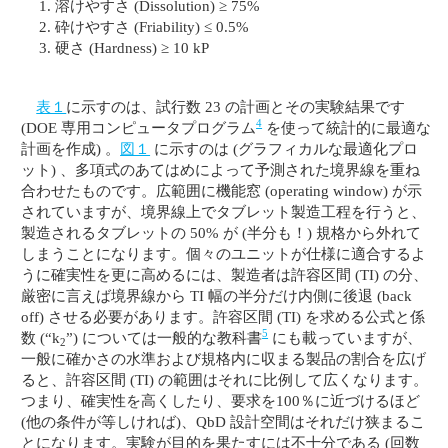
溶けやすさ (Dissolution) ≥ 75%
砕けやすさ (Friability) ≤ 0.5%
硬さ (Hardness) ≥ 10 kP
表１
に示すのは、試行数 23 の計画とその実験結果です
4
(DOE 専用コンピュータプログラム
を使って統計的に最適な
計画を作成) 。
図１
に示すのは (グラフィカルな最適化プロ
ット) 、多項式のあてはめによって予測された境界線を重ね
合わせたものです。広範囲に機能窓 (operating window) が示
されていますが、境界線上でタブレット製造工程を行うと、
製造されるタブレットの 50% が (半分も！) 規格から外れて
しまうことになります。個々のユニットが仕様に適合するよ
うに確実性を更に高めるには、製造者は許容区間 (TI) の分、
厳密に言えば境界線から TI 幅の半分だけ内側に後退 (back
off) させる必要があります。許容区間 (TI) を求める公式と係
5
数 (“k
”) については一般的な教科書
にも載っていますが、
2
一般に確かさの水準および規格内に収まる製品の割合を広げ
ると、許容区間 (TI) の範囲はそれに比例して広くなります。
つまり、確実性を高くしたり、要求を100％に近づけるほど
(他の条件が等しければ)、QbD 設計空間はそれだけ狭まるこ
とになります。実験が目的を果たすには不十分である (回数