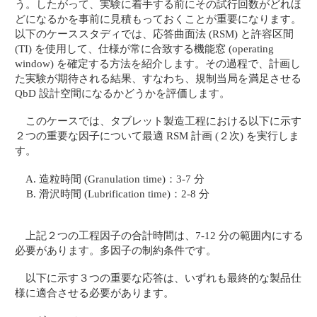
う。したがって、実験に着手する前にその試行回数がどれほ
どになるかを事前に見積もっておくことが重要になります。
以下のケーススタディでは、応答曲面法 (RSM) と許容区間
(TI) を使用して、仕様が常に合致する機能窓 (operating
window) を確定する方法を紹介します。その過程で、計画し
た実験が期待される結果、すなわち、規制当局を満足させる
QbD 設計空間になるかどうかを評価します。
このケースでは、タブレット製造工程における以下に示す
２つの重要な因子について最適 RSM 計画 (２次) を実行しま
す。
造粒時間 (Granulation time)：3-7 分
滑沢時間 (Lubrification time)：2-8 分
上記２つの工程因子の合計時間は、7-12 分の範囲内にする
必要があります。多因子の制約条件です。
以下に示す３つの重要な応答は、いずれも最終的な製品仕
様に適合させる必要があります。