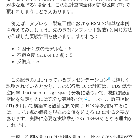
が少な過ぎる) 場合は、この設計空間全体が許容区間 (TI) で
覆われしまうことさえあります。
例えば、タブレット製造工程における RSM の簡単な事例
を考えてみましょう。先の事例 (タブレット製造) と同じ方法
で作成した実験計画を使います。すなわち：
２因子２次のモデル点：６
不適合度 (lack of fit) 点：５
反復点：５
6
この記事の元になっているプレゼンテーション
に詳しく
説明されているとおり、この試行数 16 の計画は、 FDS (設計
空間率: fraction of design space) 分析に基づいて、機能的設計
7
空間を決定するには充分な実験数です
。しかし、許容区間
(TI) を用いて構築する設計空間で同じ FDS 率を維持するに
は、モデル点の個数を現在の２倍を超える 13 にする必要が
あります。実際に必要な実験数が 23 (=13+5+5) となる理由が
これです。
一般に許容区間 (TI) は信頼区間 (CI) に比べてその間隔が充