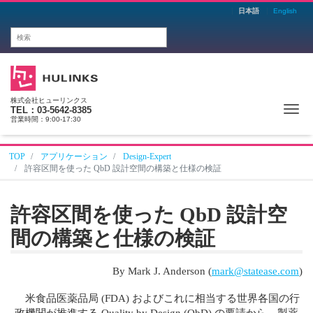
日本語
English
株式会社ヒューリンクス
Me
TEL：03-5642-8385
営業時間：9:00-17:30
TOP
アプリケーション
Design-Expert
許容区間を使った QbD 設計空間の構築と仕様の検証
許容区間を使った QbD 設計空
間の構築と仕様の検証
By Mark J. Anderson (
mark@statease.com
)
米食品医薬品局 (FDA) およびこれに相当する世界各国の行
政機関が推進する Quality by Design (QbD) の要請から、製薬