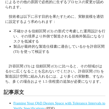
によるその他の原因で必然的に生ずるプロセスの変更が認め
られます。
技術者は以下に示す目的を果たすために、実験規模を適切
に設定するよう求められます：
不確かさを信頼区間 (CI) の形式で考慮した運用設計を行
い、その境界より外側で製造される規格外製品になるリ
スクを低減する
製品が最終的な製造仕様書に適合しているかを許容区間
(TI) を使って検証する
許容区間 (TI) は 信頼区間 (CI) に比べると、その領域がは
るかに広くなることを忘れないでください。許容区間 (TI) を
製造設計空間に組み入れるには、より多くの実験数、すなわ
ち、多くの場合およそ 1.5 倍程度の追加が必要になります。
記事原文
Framing Your QbD Design Space with Tolerance Intervals to
Verify Specifications
(PDF)