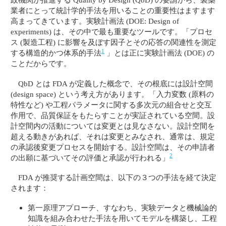
業者にとって統計学的手法を用いることの重要性はますます
高まってきています。実験計画法 (DOE: Design of
experiments) は、その中で最も重要なツールです。「プロセ
ス (製造工程) に影響を及ぼす因子とその応答の関連性を測定
1
する構造的かつ体系的手法
」とは正に実験計画法 (DOE) の
ことだからです。
QbD とは FDA が定義した概念で、その根底には設計空間
(design space) という考え方があります。「入力変数 (原料の
特性など) や工程パラメータに関する多次元の組合せと交互
作用で、品質保証をもたらすことが実証されている空間。設
計空間内の活動については変更とは見なさない。設計空間を
超える動きがあれば、それは変更とみなされ、通常は、規定
の承認後変更プロセスを開始する。設計空間は、その申請者
2
の出願に基づいてその評価と承認が行われる」
FDA が推奨する計画空間は、以下の３つの手法を経て決定
されます：
第一原理アプローチ、すなわち、実験データと機械論的
知識を組み合わせた手法を用いてモデルを構築し、工程