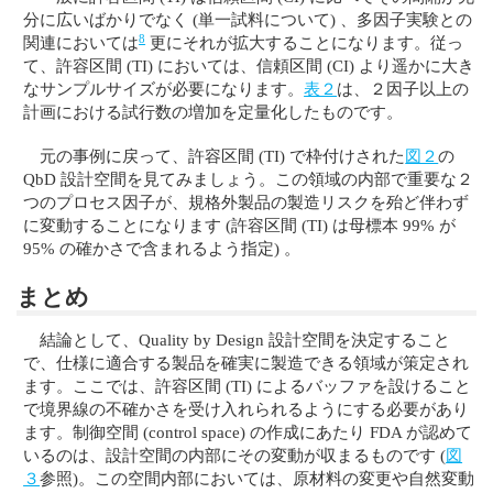
分に広いばかりでなく (単一試料について) 、多因子実験との
8
関連においては
更にそれが拡大することになります。従っ
て、許容区間 (TI) においては、信頼区間 (CI) より遥かに大き
なサンプルサイズが必要になります。
表２
は、２因子以上の
計画における試行数の増加を定量化したものです。
元の事例に戻って、許容区間 (TI) で枠付けされた
図２
の
QbD 設計空間を見てみましょう。この領域の内部で重要な２
つのプロセス因子が、規格外製品の製造リスクを殆ど伴わず
に変動することになります (許容区間 (TI) は母標本 99% が
95% の確かさで含まれるよう指定) 。
まとめ
結論として、Quality by Design 設計空間を決定すること
で、仕様に適合する製品を確実に製造できる領域が策定され
ます。ここでは、許容区間 (TI) によるバッファを設けること
で境界線の不確かさを受け入れられるようにする必要があり
ます。制御空間 (control space) の作成にあたり FDA が認めて
いるのは、設計空間の内部にその変動が収まるものです (
図
３
参照)。この空間内部においては、原材料の変更や自然変動