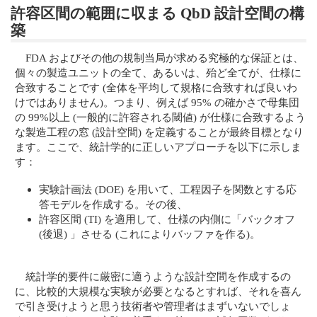
許容区間の範囲に収まる QbD 設計空間の構
築
FDA およびその他の規制当局が求める究極的な保証とは、
個々の製造ユニットの全て、あるいは、殆ど全てが、仕様に
合致することです (全体を平均して規格に合致すれば良いわ
けではありません)。つまり、例えば 95% の確かさで母集団
の 99%以上 (一般的に許容される閾値) が仕様に合致するよう
な製造工程の窓 (設計空間) を定義することが最終目標となり
ます。ここで、統計学的に正しいアプローチを以下に示しま
す：
実験計画法 (DOE) を用いて、工程因子を関数とする応
答モデルを作成する。その後、
許容区間 (TI) を適用して、仕様の内側に「バックオフ
(後退) 」させる (これによりバッファを作る)。
統計学的要件に厳密に適うような設計空間を作成するの
に、比較的大規模な実験が必要となるとすれば、それを喜ん
で引き受けようと思う技術者や管理者はまずいないでしょ