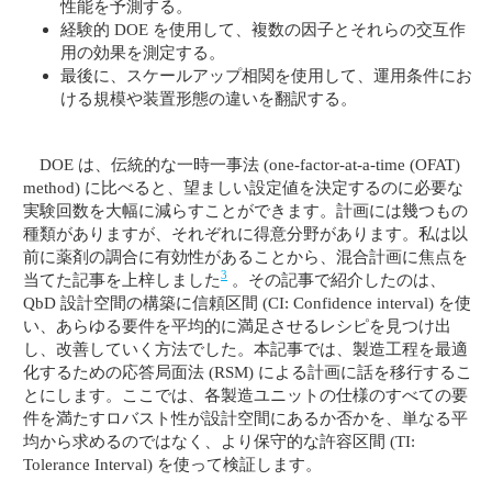
性能を予測する。
経験的 DOE を使用して、複数の因子とそれらの交互作
用の効果を測定する。
最後に、スケールアップ相関を使用して、運用条件にお
ける規模や装置形態の違いを翻訳する。
DOE は、伝統的な一時一事法 (one-factor-at-a-time (OFAT)
method) に比べると、望ましい設定値を決定するのに必要な
実験回数を大幅に減らすことができます。計画には幾つもの
種類がありますが、それぞれに得意分野があります。私は以
前に薬剤の調合に有効性があることから、混合計画に焦点を
3
当てた記事を上梓しました
。その記事で紹介したのは、
QbD 設計空間の構築に信頼区間 (CI: Confidence interval) を使
い、あらゆる要件を平均的に満足させるレシピを見つけ出
し、改善していく方法でした。本記事では、製造工程を最適
化するための応答局面法 (RSM) による計画に話を移行するこ
とにします。ここでは、各製造ユニットの仕様のすべての要
件を満たすロバスト性が設計空間にあるか否かを、単なる平
均から求めるのではなく、より保守的な許容区間 (TI:
Tolerance Interval) を使って検証します。