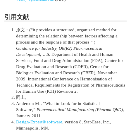
引用文献
原文：(“it provides a structured, organized method for
determining the relationship between factors affecting a
process and the response of that process.” )
Guidance for Industry, Q8(R2) Pharmaceutical
Development
, U.S. Department of Health and Human
Services, Food and Drug Administration (FDA), Center for
Drug Evaluation and Research (CDER), Center for
Biologics Evaluation and Research (CBER), November
2009, International Conference on Harmonisation of
Technical Requirements for Registration of Pharmaceuticals
for Human Use (ICH) Revision 2.
同上。
Anderson MJ, “What to Look for in Statistical
Software,”
Pharmaceutical Manufacturing (Pharma QbD)
,
January 2011.
Design-Expert® software
, version 8, Stat-Ease, Inc.,
Minneapolis, MN.