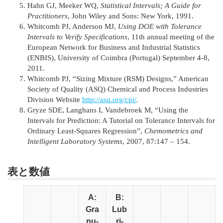
Hahn GJ, Meeker WQ,
Statistical Intervals; A Guide for
Practitioners
, John Wiley and Sons: New York, 1991.
Whitcomb PJ, Anderson MJ,
Using DOE with Tolerance
Intervals to Verify Specifications
, 11th annual meeting of the
European Network for Business and Industrial Statistics
(ENBIS), University of Coimbra (Portugal) September 4-8,
2011.
Whitcomb PJ, “Sizing Mixture (RSM) Designs,” American
Society of Quality (ASQ) Chemical and Process Industries
Division Website
http://asq.org/cpi/
.
Gryze SDE, Langhans I, Vandebroek M, “Using the
Intervals for Prediction: A Tutorial on Tolerance Intervals for
Ordinary Least-Squares Regression”,
Chemometrics and
Intelligent Laboratory Systems
, 2007, 87:147 – 154.
表と数値
A:
B:
Gra
Lub
nu-
ri-