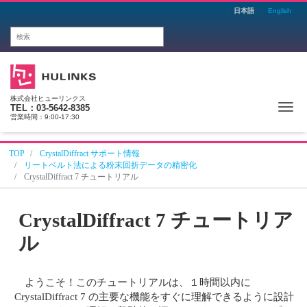
日本語
English
株式会社ヒューリンクス
Me
TEL：03-5642-8385
営業時間：9:00-17:30
TOP
CrystalDiffract サポート情報
リートベルト法による粉末回折データの精密化
CrystalDiffract 7 チュートリアル
CrystalDiffract 7 チュートリア
ル
ようこそ！このチュートリアルは、１時間以内に
CrystalDiffract 7 の主要な機能をすぐに理解できるように設計