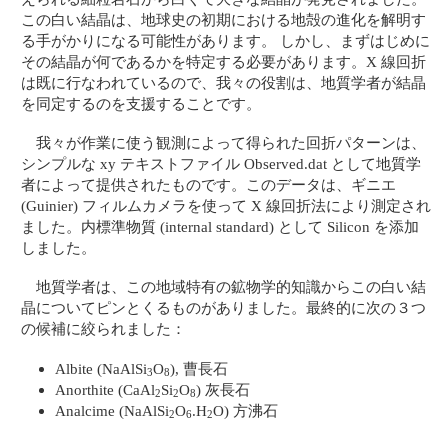
この白い結晶は、地球史の初期における地殻の進化を解明す
る手がかりになる可能性があります。 しかし、まずはじめに
その結晶が何であるかを特定する必要があります。X 線回折
は既に行なわれているので、我々の役割は、地質学者が結晶
を同定するのを支援することです。
我々が作業に使う観測によって得られた回折パターンは、
シンプルな xy テキストファイル Observed.dat として地質学
者によって提供されたものです。このデータは、ギニエ
(Guinier) フィルムカメラを使って X 線回折法により測定され
ました。内標準物質 (internal standard) として Silicon を添加
しました。
地質学者は、この地域特有の鉱物学的知識からこの白い結
晶についてピンとくるものがありました。最終的に次の３つ
の候補に絞られました：
Albite (NaAlSi
O
), 曹長石
3
8
Anorthite (CaAl
Si
O
) 灰長石
2
2
8
Analcime (NaAlSi
O
.H
O) 方沸石
2
6
2