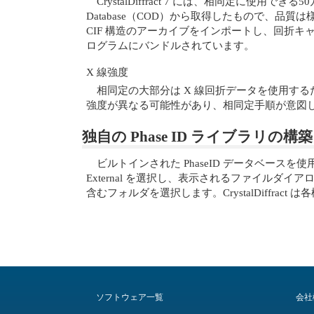
CrystalDiffract 7 には、相同定に使用で
Database（COD）から取得したもので、品質は
CIF 構造のアーカイブをインポートし、回折
ログラムにバンドルされています。
X 線強度
相同定の大部分は X 線回折データを使用するため
強度が異なる可能性があり、相同定手順が意図
独自の Phase ID ライブラリの構築
ビルトインされた PhaseID データベースを使用する
External を選択し、表示されるファイルダイアロ
含むフォルダを選択します。CrystalDiffr
ソフトウェア一覧
会社