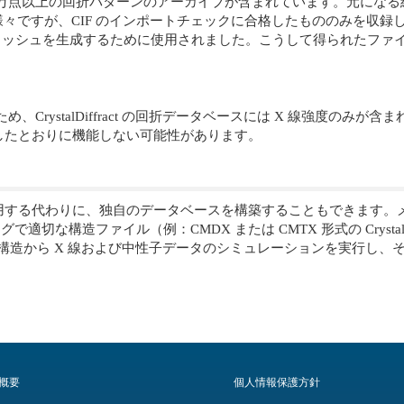
きる50万点以上の回折パターンのアーカイブが含まれています。元になる結晶構造は C
様々ですが、CIF のインポートチェックに合格したもののみを収録しています
キャッシュを生成するために使用されました。こうして得られたファ
、CrystalDiffract の回折データベースには X 線強度の
したとおりに機能しない可能性があります。
代わりに、独自のデータベースを構築することもできます。メニューから File >
グで適切な構造ファイル（例：CMDX または CMTX 形式の Crystal
act は各構造から X 線および中性子データのシミュレーションを実行
概要
個人情報保護方針