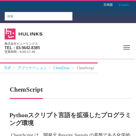
日本語
English
株式会社ヒューリンクス
Me
TEL：03-5642-8385
営業時間：9:00-17:30
TOP
アプリケーション
ChemDraw
ChemScript
ChemScript
Pythonスクリプト言語を拡張したプログラミ
ング環境
ChemScript は、開発元 Revvity Signals の基盤である化学的