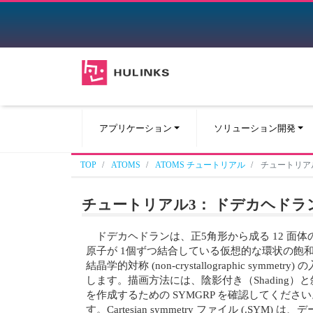
アプリケーション
ソリューション開発
TOP
ATOMS
ATOMS チュートリアル
チュートリアル3：
チュートリアル3： ドデカヘドラン (Do
ドデカヘドランは、正5角形から成る 12 面
原子が 1個ずつ結合している仮想的な環状の飽和
結晶学的対称 (non-crystallographic symme
します。描画方法には、陰影付き（Shading）と斜視図 (
を作成するための SYMGRP を確認してください。
す。Cartesian symmetry ファイル (.