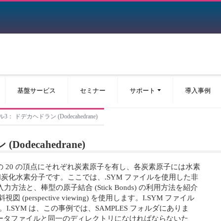
基盤サービス
セミナー
サポート
導入事例
 ドデカヘドラン (Dodecahedrane)
decahedrane)
体の 20 の頂点にそれぞれ炭素原子を有し、各炭素原子には水素
炭化水素分子です。ここでは、.SYM ファイルを使用した非
try) の入力方法と、棒型の原子結合 (Stick Bonds) の利用方法を紹介
perspective viewing) を使用します。I.SYM ファイル
I.SYM は、この事例では、SAMPLES フォルダにありま
SYM) は、データファイルと同一のディレクトリになければならないた