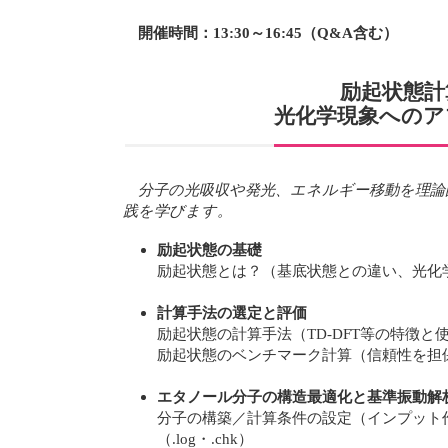
開催時間：13:30～16:45（Q&A含む）
励起状態計
光化学現象へのア
分子の光吸収や発光、エネルギー移動を理論
践を学びます。
励起状態の基礎
励起状態とは？（基底状態との違い、光化
計算手法の選定と評価
励起状態の計算手法（TD-DFT等の特徴と
励起状態のベンチマーク計算（信頼性を担
エタノール分子の構造最適化と基準振動解
分子の構築／計算条件の設定（インプット
（.log・.chk）