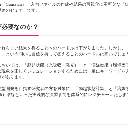
aussian」、入力ファイルの作成や結果の可視化に不可欠な「Ga
勧めのセミナーです。
が必要なのか？
それらしい結果を得ることへのハードルは下がりました。しかし、
？」という問いに自信を持って答えることのハードルは高いでしょ
においては、「励起状態（光吸収・発光）」と「溶媒効果（環境因
の現象を正しくシミュレーションするためには、単にキーワードを
要があります。
動型開発を目指す研究者の方を対象に、「励起状態計算」と「溶媒
icit）溶媒といった実践的な演習までを体系的にレクチャーいたしま