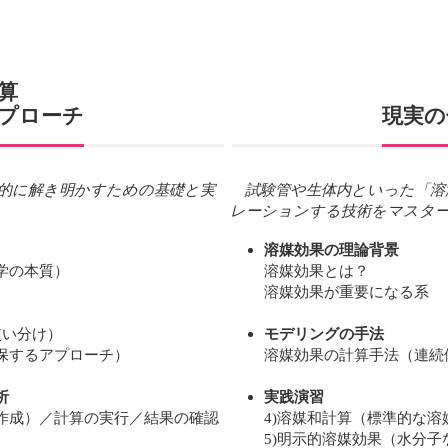
算
プローチ
現実の
的に解き明かすための基礎と実
試験管や生体内といった「溶
レーションする技術をマスタ
溶媒効果の理論背景
学の本質）
溶媒効果とは？
溶媒効果が重要になる系
使い分け）
モデリングの手法
保するアプローチ）
溶媒効果の計算手法（連続
析
実践演習
作成）／計算の実行／結果の確認
4)溶媒和計算（標準的な
5)明示的溶媒効果（水分