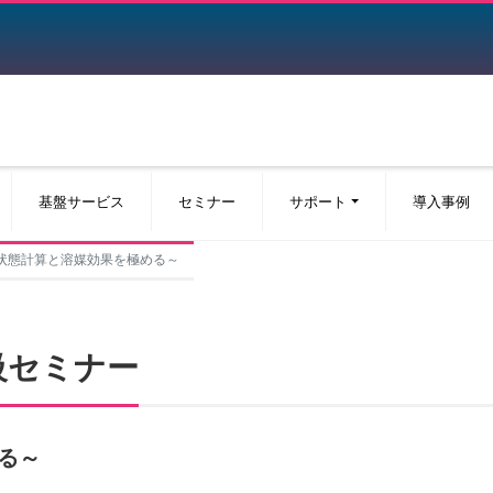
基盤サービス
セミナー
サポート
導入事例
ー～励起状態計算と溶媒効果を極める～
w 中級セミナー
る～