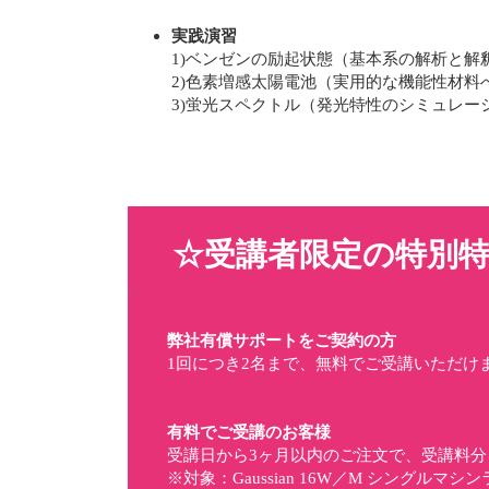
実践演習
1)ベンゼンの励起状態（基本系の解析と解
2)色素増感太陽電池（実用的な機能性材料
3)蛍光スペクトル（発光特性のシミュレー
☆
受講者限定の特別
弊社有償サポートをご契約の方
1回につき2名まで、無料でご受講いただけ
有料でご受講のお客様
受講日から3ヶ月以内のご注文で、受講料分
※対象：Gaussian 16W／M シングルマ