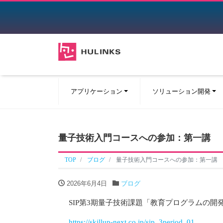
アプリケーション
ソリューション開発
量子技術入門コースへの参加：第一講
TOP
ブログ
量子技術入門コースへの参加：第一講
2026年6月4日
ブログ
SIP第3期量子技術課題「教育プログラムの
https://skillup-next.co.jp/sip_3period_01