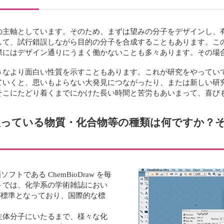
の主軸としています。そのため、まずは望みの分子をデザインし、
して、試行錯誤しながら目的の分子を合成することもあります。こ
際にはデザイン通りにうまく働かないことも多々あります。その場
うなより面白い性質を示すこともあります。これが研究をやってい
ていくと、思いもよらない大発見につながったり、または新しい研
そこにたどり着くまでにかけた長い時間と苦労もあいまって、喜び
途や目的と扱っている物質・化合物等の種類は何です
ソフトである ChemBioDraw を毎
トでは、化学系の学術雑誌におい
ことが標準となっており、国際的な標
生体分子にいたるまで、様々な化