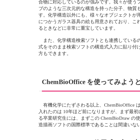
合物に対応しているのが強みです。我々が使う
ブのような三次元的な構造を持った分子、物質
す。化学構造以外にも、様々なオブジェクトが
につかうガラス器具の絵も用意されており、こ
るときなどに非常に重宝しています。
また、化学構造検索ソフトとも連携しているので、
式をそのまま検索ソフトの構造式入力に貼り付
方もできます。
ChemBioOffice を使って
有機化学にたずさわる以上、ChemBioOf
入れたのは 10年ほど前になりますが、まず最初に
る卒業研究生には、まずこの ChemBioDraw
造描画ソフトの国際標準であることは間違いな