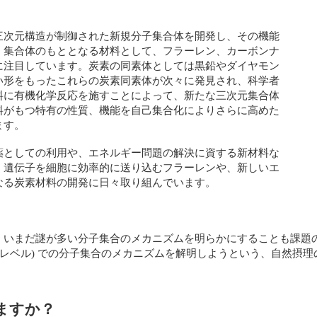
三次元構造が制御された新規分子集合体を開発し、その機能
、集合体のもととなる材料として、フラーレン、カーボンナ
に注目しています。炭素の同素体としては黒鉛やダイヤモン
い形をもったこれらの炭素同素体が次々に発見され、科学者
料に有機化学反応を施すことによって、新たな三次元集合体
料がもつ特有の性質、機能を自己集合化によりさらに高めた
ます。
薬としての利用や、エネルギー問題の解決に資する新材料な
、遺伝子を細胞に効率的に送り込むフラーレンや、新しいエ
なる炭素材料の開発に日々取り組んでいます。
、いまだ謎が多い分子集合のメカニズムを明らかにすることも課題
ルレベル) での分子集合のメカニズムを解明しようという、自然摂
ますか？