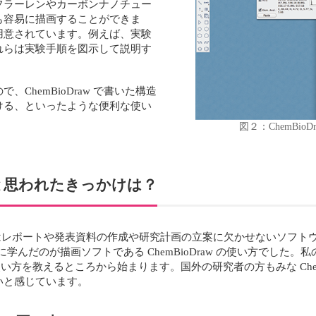
フラーレンやカーボンナノチュー
も容易に描画することができま
用意されています。例えば、実験
れらは実験手順を図示して説明す
ChemBioDraw で書いた構造
ける、といったような便利な使い
図２：ChemBi
みようと思われたきっかけは？
fice はレポートや発表資料の作成や研究計画の立案に欠かせないソ
学んだのが描画ソフトである ChemBioDraw の使い方でした
 の使い方を教えるところから始まります。国外の研究者の方もみな Chem
いと感じています。