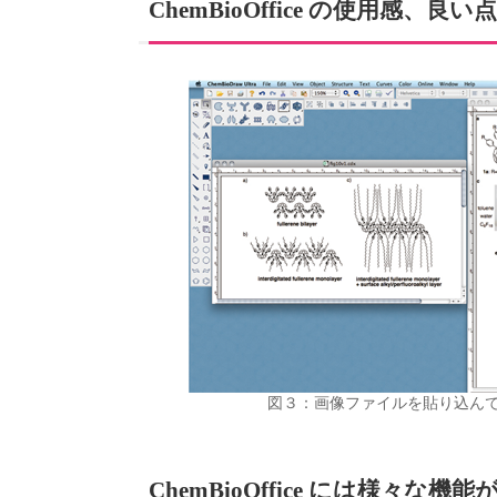
ChemBioOffice の使用感、
図３：画像ファイルを貼り込ん
ChemBioOffice には様