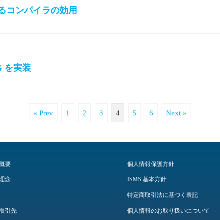
におけるコンパイラの効用
AG を実装
« Prev
1
2
3
4
5
6
Next »
概要
個人情報保護方針
理念
ISMS 基本方針
特定商取引法に基づく表記
取引先
個人情報のお取り扱いについて