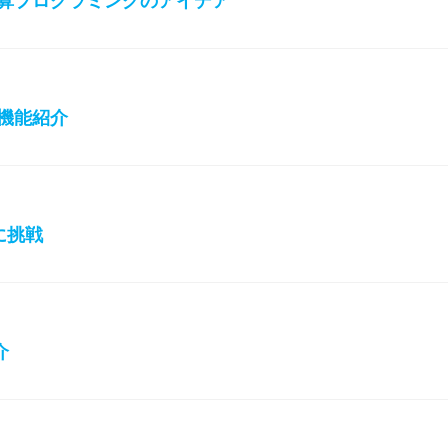
算プログラミングのアイデア
1 新機能紹介
I に挑戦
介