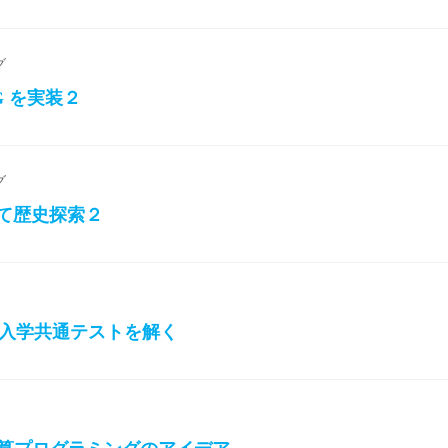
グ
RAG を実装２
グ
を使って歴史探索２
大学入学共通テストを解く