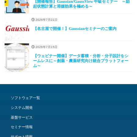
【開催報告】Gaussian/GaussView 中級セミナー ～励
起状態計算と溶媒効果を極める～
2026年7月21日
【名古屋で開催！】Gaussianセミナーのご案内
2026年7月15日
【ウェビナー開催】データ蓄積・分析・分子設計をシ
ームレスに～創薬・農薬研究向け統合プラットフォー
ム～
ソフトウェア一覧
システム開発
基盤サービス
セミナー情報
サポート情報