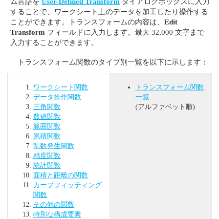
ム言語を
User-Defined Transform
ダイアログボックスに入力
することで、ワークシート上のデータを加工したり操作する
ことができます。トランスフォームの内容は、
Edit
Transform
フィールドに入力します。最大 32,000 文字まで
入力することができます。
トランスフォーム関数のタイプ別一覧を以下に示します：
ワークシート関数
トランスフォーム関数
データ操作関数
一覧
三角関数
(アルファベット順)
数値関数
範囲関数
累積関数
乱数発生関数
精度関数
統計関数
面積と距離の関数
カーブフィッティング
関数
その他の関数
特別な構成要素