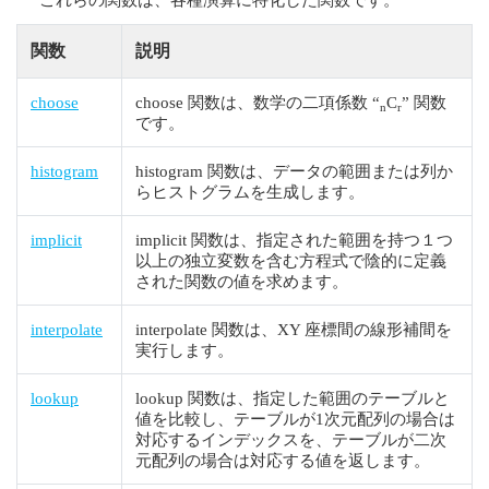
関数
説明
choose
choose 関数は、数学の二項係数 “
C
” 関数
n
r
です。
histogram
histogram 関数は、データの範囲または列か
らヒストグラムを生成します。
implicit
implicit 関数は、指定された範囲を持つ１つ
以上の独立変数を含む方程式で陰的に定義
された関数の値を求めます。
interpolate
interpolate 関数は、XY 座標間の線形補間を
実行します。
lookup
lookup 関数は、指定した範囲のテーブルと
値を比較し、テーブルが1次元配列の場合は
対応するインデックスを、テーブルが二次
元配列の場合は対応する値を返します。