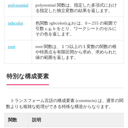
polynomial
polynomial 関数は、指定した多項式におけ
る指定した独立変数の結果を返します。
rgbcolor
色関数 rgbcolor(r,g,b) は、0～255 の範囲で
引数 r, g, b をとり、ワークシートのセルに
その色を返します。
root
root 関数は、１つ以上の１変数の関数の根
や特異点を有限区間から求め、求められた
値の範囲を返します。
特別な構成要素
トランスフォーム言語の構成要素 (constructs) は、通常の関
数よりも複雑な処理ができる特殊な構造からなります。
関数
説明