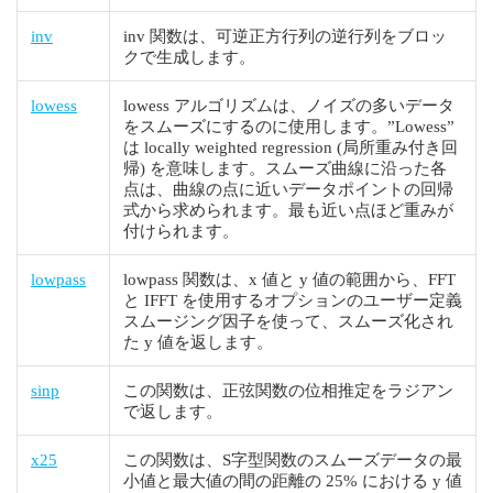
inv
inv 関数は、可逆正方行列の逆行列をブロッ
クで生成します。
lowess
lowess アルゴリズムは、ノイズの多いデータ
をスムーズにするのに使用します。”Lowess”
は locally weighted regression (局所重み付き回
帰) を意味します。スムーズ曲線に沿った各
点は、曲線の点に近いデータポイントの回帰
式から求められます。最も近い点ほど重みが
付けられます。
lowpass
lowpass 関数は、x 値と y 値の範囲から、FFT
と IFFT を使用するオプションのユーザー定義
スムージング因子を使って、スムーズ化され
た y 値を返します。
sinp
この関数は、正弦関数の位相推定をラジアン
で返します。
x25
この関数は、S字型関数のスムーズデータの最
小値と最大値の間の距離の 25% における y 値