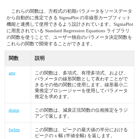
これらの関数は、方程式の初期パラメータをソースデータ
から自動的に推定できる SigmaPlot の非線形カーブフィット
機能と連携して使用できるよう設計されています。SigmaPlot
に用意されている Standard Regression Equations ライブラリ
の関数を使うことで、ユーザー独自のパラメータ決定関数を
これらの関数で開発することができます。
関数
説明
ape
この関数は、多項式、有理多項式、および、
パラメータの線形関数として表わすことがで
きるその他の関数に使用します。線形最小二
乗推定プロシージャーを使用してパラメータ
推定を求めます。
dsinp
この関数は、減衰正弦関数の位相推定をラジ
アンで返します。
fwhm
この関数は、ピークの最大値の半分における
ピークの x 幅 (半値全幅) を返します。