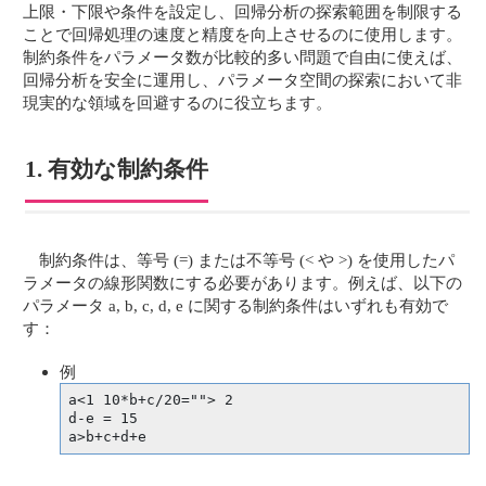
上限・下限や条件を設定し、回帰分析の探索範囲を制限する
ことで回帰処理の速度と精度を向上させるのに使用します。
制約条件をパラメータ数が比較的多い問題で自由に使えば、
回帰分析を安全に運用し、パラメータ空間の探索において非
現実的な領域を回避するのに役立ちます。
1. 有効な制約条件
制約条件は、等号 (=) または不等号 (< や >) を使用したパ
ラメータの線形関数にする必要があります。例えば、以下の
パラメータ a, b, c, d, e に関する制約条件はいずれも有効で
す：
例
a<1 10*b+c/20=""> 2

d-e = 15

a>b+c+d+e